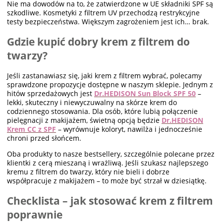
Nie ma dowodów na to, że zatwierdzone w UE składniki SPF są
szkodliwe. Kosmetyki z filtrem UV przechodzą restrykcyjne
testy bezpieczeństwa. Większym zagrożeniem jest ich… brak.
Gdzie kupić dobry krem z filtrem do
twarzy?
Jeśli zastanawiasz się, jaki krem z filtrem wybrać, polecamy
sprawdzone propozycje dostępne w naszym sklepie. Jednym z
hitów sprzedażowych jest
Dr.HEDISON Sun Block SPF 50
–
lekki, skuteczny i niewyczuwalny na skórze krem do
codziennego stosowania. Dla osób, które lubią połączenie
pielęgnacji z makijażem, świetną opcją będzie
Dr.HEDISON
Krem CC z SPF
– wyrównuje koloryt, nawilża i jednocześnie
chroni przed słońcem.
Oba produkty to nasze bestsellery, szczególnie polecane przez
klientki z cerą mieszaną i wrażliwą. Jeśli szukasz najlepszego
kremu z filtrem do twarzy, który nie bieli i dobrze
współpracuje z makijażem – to może być strzał w dziesiątkę.
Checklista – jak stosować krem z filtrem
poprawnie