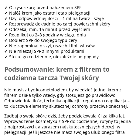
✔ Oczyść skórę przed nałożeniem SPF
✔ Nałóż krem jako ostatni etap pielęgnacji
✔ Użyj odpowiedniej ilości – 1 ml na twarz i szyję
✔ Rozprowadź dokładnie po całej powierzchni skóry
✔ Odczekaj min. 15 minut przed wyjściem
✔ Reaplikuj co 2–3 godziny w ciągu dnia
✔ Dobierz SPF do swojego typu cery
✔ Nie zapominaj o szyi, uszach i linii włosów
✔ Nie mieszaj SPF z innymi produktami
✔ Stosuj go codziennie, niezależnie od pogody
Podsumowanie: krem z filtrem to
codzienna tarcza Twojej skóry
Nie musisz być kosmetologiem, by wiedzieć jedno: krem z
filtrem działa tylko wtedy, gdy stosujesz go prawidłowo.
Odpowiednia ilość, technika aplikacji i regularna reaplikacja –
to kluczowe elementy skutecznej ochrony przeciwsłonecznej.
Zadbaj o swoją skórę dziś, żeby podziękowała Ci za kilka lat.
Wprowadzenie kosmetyku z SPF do codziennej rutyny to jedna
z najprostszych, a zarazem najskuteczniejszych decyzji w
pielęgnacji. Jeśli jeszcze nie masz swojego ulubionego filtra –