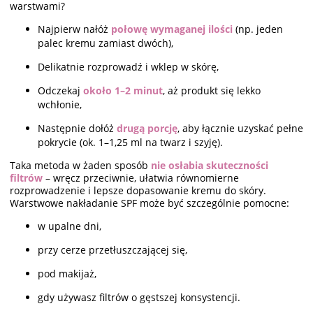
warstwami?
Najpierw nałóż
połowę wymaganej ilości
(np. jeden
palec kremu zamiast dwóch),
Delikatnie rozprowadź i wklep w skórę,
Odczekaj
około 1–2 minut
, aż produkt się lekko
wchłonie,
Następnie dołóż
drugą porcję
, aby łącznie uzyskać pełne
pokrycie (ok. 1–1,25 ml na twarz i szyję).
Taka metoda w żaden sposób
nie osłabia skuteczności
filtrów
– wręcz przeciwnie, ułatwia równomierne
rozprowadzenie i lepsze dopasowanie kremu do skóry.
Warstwowe nakładanie SPF może być szczególnie pomocne:
w upalne dni,
przy cerze przetłuszczającej się,
pod makijaż,
gdy używasz filtrów o gęstszej konsystencji.