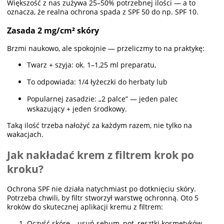
Większość z nas zużywa 25–50% potrzebnej ilości — a to
oznacza, że realna ochrona spada z SPF 50 do np. SPF 10.
Zasada 2 mg/cm² skóry
Brzmi naukowo, ale spokojnie — przeliczmy to na praktykę:
Twarz + szyja: ok. 1–1,25 ml preparatu,
To odpowiada: 1/4 łyżeczki do herbaty lub
Popularnej zasadzie: „2 palce” — jeden palec
wskazujący + jeden środkowy.
Taką ilość trzeba nałożyć za każdym razem, nie tylko na
wakacjach.
Jak nakładać krem z filtrem krok po
kroku?
Ochrona SPF nie działa natychmiast po dotknięciu skóry.
Potrzeba chwili, by filtr stworzył warstwę ochronną. Oto 5
kroków do skutecznej aplikacji kremu z filtrem:
Oczyść skórę – usuń sebum, pot, resztki kosmetyków.