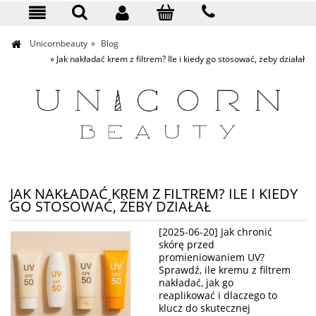
KONTAKT
Unicornbeauty
»
Blog
»
Jak nakładać krem z filtrem? Ile i kiedy go stosować, żeby działał
JAK NAKŁADAĆ KREM Z FILTREM? ILE I KIEDY
GO STOSOWAĆ, ŻEBY DZIAŁAŁ
[2025-06-20] Jak chronić
skórę przed
promieniowaniem UV?
Sprawdź, ile kremu z filtrem
nakładać, jak go
reaplikować i dlaczego to
klucz do skutecznej