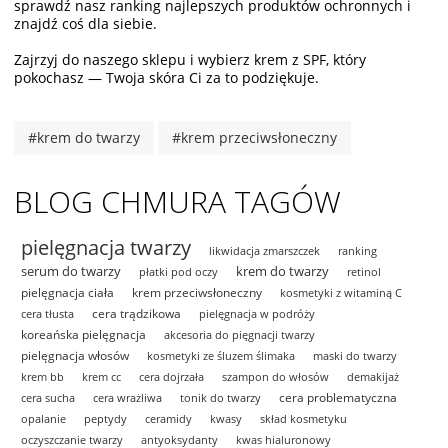
sprawdź nasz ranking najlepszych produktów ochronnych i
znajdź coś dla siebie.
Zajrzyj do naszego sklepu i wybierz krem z SPF, który
pokochasz — Twoja skóra Ci za to podziękuje.
#krem do twarzy
#krem przeciwsłoneczny
BLOG CHMURA TAGÓW
pielęgnacja twarzy
likwidacja zmarszczek
ranking
serum do twarzy
krem do twarzy
płatki pod oczy
retinol
pielęgnacja ciała
krem przeciwsłoneczny
kosmetyki z witaminą C
cera trądzikowa
cera tłusta
pielęgnacja w podróży
koreańska pielęgnacja
akcesoria do pięgnacji twarzy
pielęgnacja włosów
kosmetyki ze śluzem ślimaka
maski do twarzy
krem bb
krem cc
cera dojrzała
szampon do włosów
demakijaż
cera problematyczna
cera sucha
cera wrażliwa
tonik do twarzy
opalanie
peptydy
ceramidy
kwasy
skład kosmetyku
oczyszczanie twarzy
antyoksydanty
kwas hialuronowy