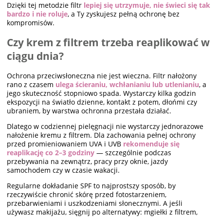
Dzięki tej metodzie filtr
lepiej się utrzymuje, nie świeci się tak
bardzo i nie roluje
, a Ty zyskujesz pełną ochronę bez
kompromisów.
Czy krem z filtrem trzeba reaplikować w
ciągu dnia?
Ochrona przeciwsłoneczna nie jest wieczna. Filtr nałożony
rano z czasem
ulega ścieraniu, wchłanianiu lub utlenianiu
, a
jego skuteczność stopniowo spada. Wystarczy kilka godzin
ekspozycji na światło dzienne, kontakt z potem, dłońmi czy
ubraniem, by warstwa ochronna przestała działać.
Dlatego w codziennej pielęgnacji nie wystarczy jednorazowe
nałożenie kremu z filtrem. Dla zachowania pełnej ochrony
przed promieniowaniem UVA i UVB
rekomenduje się
reaplikację co 2–3 godziny
— szczególnie podczas
przebywania na zewnątrz, pracy przy oknie, jazdy
samochodem czy w czasie wakacji.
Regularne dokładanie SPF to najprostszy sposób, by
rzeczywiście chronić skórę przed fotostarzeniem,
przebarwieniami i uszkodzeniami słonecznymi. A jeśli
używasz makijażu, sięgnij po alternatywy: mgiełki z filtrem,