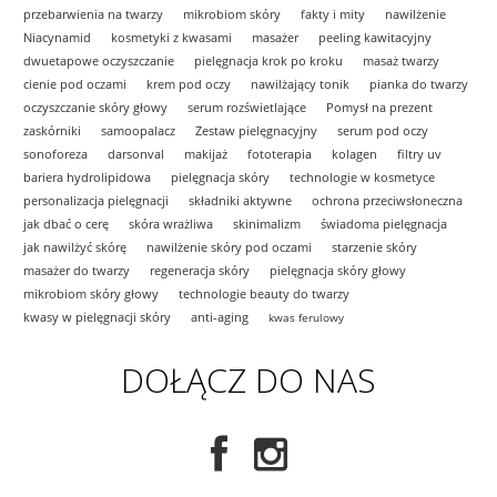
przebarwienia na twarzy
mikrobiom skóry
fakty i mity
nawilżenie
Niacynamid
kosmetyki z kwasami
masażer
peeling kawitacyjny
dwuetapowe oczyszczanie
pielęgnacja krok po kroku
masaż twarzy
cienie pod oczami
krem pod oczy
nawilżający tonik
pianka do twarzy
oczyszczanie skóry głowy
serum rozświetlające
Pomysł na prezent
zaskórniki
samoopalacz
Zestaw pielęgnacyjny
serum pod oczy
sonoforeza
darsonval
makijaż
fototerapia
kolagen
filtry uv
bariera hydrolipidowa
pielęgnacja skóry
technologie w kosmetyce
personalizacja pielęgnacji
składniki aktywne
ochrona przeciwsłoneczna
jak dbać o cerę
skóra wrażliwa
skinimalizm
świadoma pielęgnacja
jak nawilżyć skórę
nawilżenie skóry pod oczami
starzenie skóry
masażer do twarzy
regeneracja skóry
pielęgnacja skóry głowy
mikrobiom skóry głowy
technologie beauty do twarzy
kwasy w pielęgnacji skóry
anti-aging
kwas ferulowy
DOŁĄCZ DO NAS