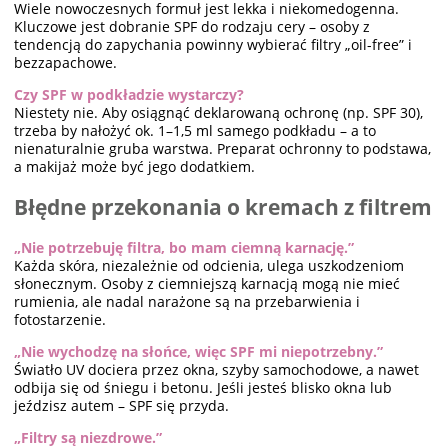
Wiele nowoczesnych formuł jest lekka i niekomedogenna.
Kluczowe jest dobranie SPF do rodzaju cery – osoby z
tendencją do zapychania powinny wybierać filtry „oil-free” i
bezzapachowe.
Czy SPF w podkładzie wystarczy?
Niestety nie. Aby osiągnąć deklarowaną ochronę (np. SPF 30),
trzeba by nałożyć ok. 1–1,5 ml samego podkładu – a to
nienaturalnie gruba warstwa. Preparat ochronny to podstawa,
a makijaż może być jego dodatkiem.
Błędne przekonania o kremach z filtrem
„Nie potrzebuję filtra, bo mam ciemną karnację.”
Każda skóra, niezależnie od odcienia, ulega uszkodzeniom
słonecznym. Osoby z ciemniejszą karnacją mogą nie mieć
rumienia, ale nadal narażone są na przebarwienia i
fotostarzenie.
„Nie wychodzę na słońce, więc SPF mi niepotrzebny.”
Światło UV dociera przez okna, szyby samochodowe, a nawet
odbija się od śniegu i betonu. Jeśli jesteś blisko okna lub
jeździsz autem – SPF się przyda.
„Filtry są niezdrowe.”