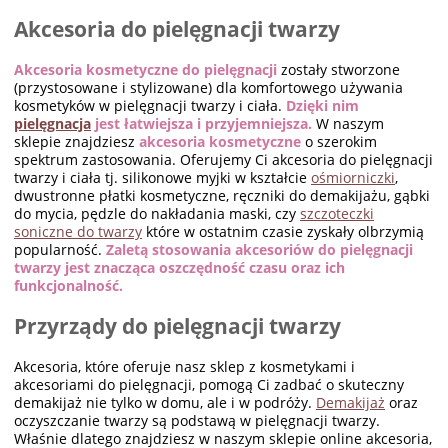
Akcesoria do pielęgnacji twarzy
Akcesoria kosmetyczne do pielęgnacji
zostały stworzone
(przystosowane i stylizowane) dla komfortowego używania
kosmetyków w pielęgnacji twarzy i ciała.
Dzięki nim
pielęgnacja
jest łatwiejsza i przyjemniejsza.
W naszym
sklepie znajdziesz
akcesoria kosmetyczne
o szerokim
spektrum zastosowania. Oferujemy Ci akcesoria do pielęgnacji
twarzy i ciała tj. silikonowe myjki w kształcie
ośmiorniczki
,
dwustronne płatki kosmetyczne, ręczniki do demakijażu, gąbki
do mycia, pędzle do nakładania maski, czy
szczoteczki
soniczne do twarzy
które w ostatnim czasie zyskały olbrzymią
popularność.
Zaletą stosowania akcesoriów do pielęgnacji
twarzy jest znacząca oszczędność czasu oraz ich
funkcjonalność.
Przyrządy do pielęgnacji twarzy
Akcesoria, które oferuje nasz sklep z kosmetykami i
akcesoriami do pielęgnacji, pomogą Ci zadbać o skuteczny
demakijaż nie tylko w domu, ale i w podróży.
Demakijaż
oraz
oczyszczanie twarzy są podstawą w pielęgnacji twarzy.
Właśnie dlatego znajdziesz w naszym sklepie online akcesoria,