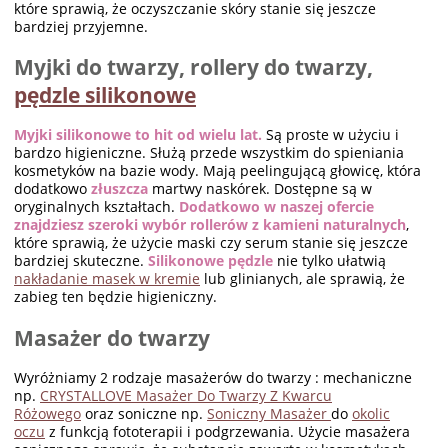
które sprawią, że oczyszczanie skóry stanie się jeszcze
bardziej przyjemne.
Myjki do twarzy, rollery do twarzy,
pędzle silikonowe
Myjki silikonowe to hit od wielu lat.
Są proste w użyciu i
bardzo higieniczne. Służą przede wszystkim do spieniania
kosmetyków na bazie wody. Mają peelingującą głowicę, która
dodatkowo
złuszcza
martwy naskórek. Dostępne są w
oryginalnych kształtach.
Dodatkowo w naszej ofercie
znajdziesz szeroki wybór rollerów z kamieni naturalnych
,
które sprawią, że użycie maski czy serum stanie się jeszcze
bardziej skuteczne.
Silikonowe pędzle
nie tylko ułatwią
nakładanie masek w kremie
lub glinianych, ale sprawią, że
zabieg ten będzie higieniczny.
Masażer do twarzy
Wyróżniamy 2 rodzaje masażerów do twarzy : mechaniczne
np.
CRYSTALLOVE Masażer Do Twarzy Z Kwarcu
Różowego
oraz soniczne np.
Soniczny Masażer
do
okolic
oczu
z funkcją fototerapii i podgrzewania. Użycie masażera