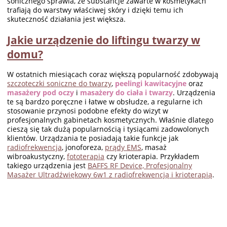
sonicznego sprawia, że substancje zawarte w kosmetykach
trafiają do warstwy właściwej skóry i dzięki temu ich
skuteczność działania jest większa.
Jakie urządzenie do liftingu twarzy w
domu?
W ostatnich miesiącach coraz większą popularność zdobywają
szczoteczki soniczne do twarzy
,
peelingi kawitacyjne
oraz
masażery pod oczy
i
masażery do ciała i twarzy
. Urządzenia
te są bardzo poręczne i łatwe w obsłudze, a regularne ich
stosowanie przynosi podobne efekty do wizyt w
profesjonalnych gabinetach kosmetycznych. Właśnie dlatego
cieszą się tak dużą popularnością i tysiącami zadowolonych
klientów. Urządzania te posiadają takie funkcje jak
radiofrekwencja
, jonoforeza,
prądy EMS
, masaż
wibroakustyczny,
fototerapia
czy krioterapia. Przykładem
takiego urządzenia jest
BAFFS RF Device, Profesjonalny
Masażer Ultradźwiękowy 6w1 z radiofrekwencją i krioterapią
.