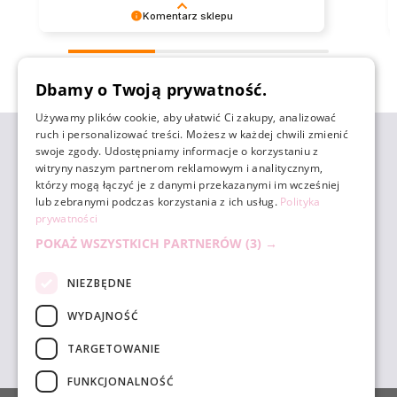
Komentarz sklepu
Dziękujemy za tak pozytywną opinię - to czysta
przyjemność obsługiwać takich klientów!
zebranych i zweryfikowanych przez
Doceniamy czas i wysiłek włożony w podzielenie
Dbamy o Twoją prywatność.
się z nami Twoimi doświadczeniami. Do
zobaczenia!
Używamy plików cookie, aby ułatwić Ci zakupy, analizować
ruch i personalizować treści. Możesz w każdej chwili zmienić
ZAKUPY
swoje zgody. Udostępniamy informacje o korzystaniu z
witryny naszym partnerom reklamowym i analitycznym,
którzy mogą łączyć je z danymi przekazanymi im wcześniej
POMOC
lub zebranymi podczas korzystania z ich usług.
Polityka
prywatności
POKAŻ WSZYSTKICH PARTNERÓW
(3) →
MOJE KONTO
NIEZBĘDNE
INFORMACJE
WYDAJNOŚĆ
TARGETOWANIE
sklep@unicornbeauty.com.pl
| tel.
+48 518 010 898
FUNKCJONALNOŚĆ