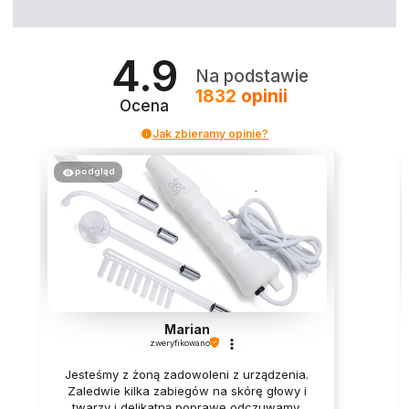
4.9
Na podstawie
1832
opinii
Ocena
Jak zbieramy opinie?
podgląd
Marian
zweryfikowano
Jesteśmy z żoną zadowoleni z urządzenia.
Zaledwie kilka zabiegów na skórę głowy i
twarzy i delikatną poprawę odczuwamy.