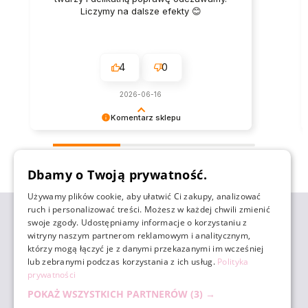
Liczymy na dalsze efekty 😊
4
0
2026-06-16
Komentarz sklepu
Dziękujemy za tak pozytywną opinię - to czysta
przyjemność obsługiwać takich klientów!
zebranych i zweryfikowanych przez
Doceniamy czas i wysiłek włożony w podzielenie
Dbamy o Twoją prywatność.
się z nami Twoimi doświadczeniami. Do
zobaczenia!
Używamy plików cookie, aby ułatwić Ci zakupy, analizować
ruch i personalizować treści. Możesz w każdej chwili zmienić
ZAKUPY
swoje zgody. Udostępniamy informacje o korzystaniu z
witryny naszym partnerom reklamowym i analitycznym,
którzy mogą łączyć je z danymi przekazanymi im wcześniej
POMOC
lub zebranymi podczas korzystania z ich usług.
Polityka
prywatności
POKAŻ WSZYSTKICH PARTNERÓW
(3) →
MOJE KONTO