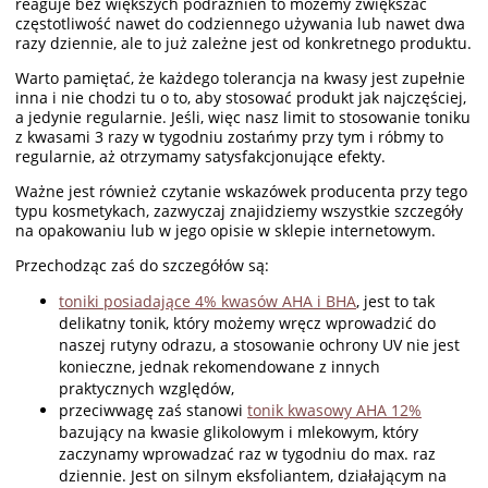
reaguje bez większych podrażnień to możemy zwiększać
częstotliwość nawet do codziennego używania lub nawet dwa
razy dziennie, ale to już zależne jest od konkretnego produktu.
Warto pamiętać, że każdego tolerancja na kwasy jest zupełnie
inna i nie chodzi tu o to, aby stosować produkt jak najczęściej,
a jedynie regularnie. Jeśli, więc nasz limit to stosowanie toniku
z kwasami 3 razy w tygodniu zostańmy przy tym i róbmy to
regularnie, aż otrzymamy satysfakcjonujące efekty.
Ważne jest również czytanie wskazówek producenta przy tego
typu kosmetykach, zazwyczaj znajidziemy wszystkie szczegóły
na opakowaniu lub w jego opisie w sklepie internetowym.
Przechodząc zaś do szczegółów są:
toniki posiadające 4% kwasów AHA i BHA
, jest to tak
delikatny tonik, który możemy wręcz wprowadzić do
naszej rutyny odrazu, a stosowanie ochrony UV nie jest
konieczne, jednak rekomendowane z innych
praktycznych względów,
przeciwwagę zaś stanowi
tonik kwasowy AHA 12%
bazujący na kwasie glikolowym i mlekowym, który
zaczynamy wprowadzać raz w tygodniu do max. raz
dziennie. Jest on silnym eksfoliantem, działającym na