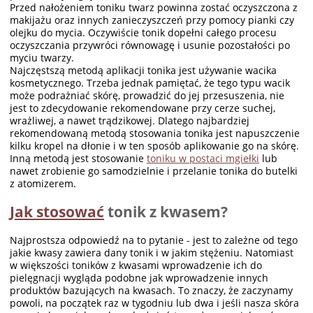
Przed nałożeniem toniku twarz powinna zostać oczyszczona z
makijażu oraz innych zanieczyszczeń przy pomocy pianki czy
olejku do mycia. Oczywiście tonik dopełni całego procesu
oczyszczania przywróci równowagę i usunie pozostałości po
myciu twarzy.
Najczęstszą metodą aplikacji tonika jest używanie wacika
kosmetycznego. Trzeba jednak pamiętać, że tego typu wacik
może podrażniać skórę, prowadzić do jej przesuszenia, nie
jest to zdecydowanie rekomendowane przy cerze suchej,
wrażliwej, a nawet trądzikowej. Dlatego najbardziej
rekomendowaną metodą stosowania tonika jest napuszczenie
kilku kropel na dłonie i w ten sposób aplikowanie go na skórę.
Inną metodą jest stosowanie
toniku w postaci mgiełki
lub
nawet zrobienie go samodzielnie i przelanie tonika do butelki
z atomizerem.
Jak stosować
tonik z kwasem?
Najprostsza odpowiedź na to pytanie - jest to zależne od tego
jakie kwasy zawiera dany tonik i w jakim stężeniu. Natomiast
w większości toników z kwasami wprowadzenie ich do
pielęgnacji wygląda podobne jak wprowadzenie innych
produktów bazujących na kwasach. To znaczy, że zaczynamy
powoli, na początek raz w tygodniu lub dwa i jeśli nasza skóra