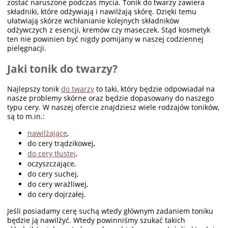
zostać naruszone podczas mycia. Tonik do twarzy zawiera
składniki, które odżywiają i nawilżają skórę. Dzięki temu
ułatwiają skórze wchłanianie kolejnych składników
odżywczych z esencji, kremów czy maseczek. Stąd kosmetyk
ten nie powinien być nigdy pomijany w naszej codziennej
pielęgnacji.
Jaki tonik do twarzy?
Najlepszy tonik
do twarzy
to taki, który będzie odpowiadał na
nasze problemy skórne oraz będzie dopasowany do naszego
typu cery. W naszej ofercie znajdziesz wiele rodzajów toników,
są to m.in.:
nawilżające
,
do cery trądzikowej,
do cery tłustej
,
oczyszczające,
do cery suchej,
do cery wrażliwej,
do cery dojrzałej.
Jeśli posiadamy cerę suchą wtedy głównym zadaniem toniku
będzie ją nawilżyć. Wtedy powinniśmy szukać takich