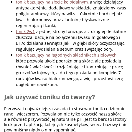
tonik bazujący na złocie koloidalnym
, a więc działający
antybakteryjnie, dodatkowo w składzie znajdziemy kwas
poliglutaminowy, który nawilża 10-krotnie bardziej niż
kwas hialuronowy oraz alantoinę błyskawicznie
regenerującą tkanki,
tonik 2w1
z jednej strony tonizuje, a z drugiej delikatnie
złuszcza; bazuje na połączeniu kwasu migdałowego i
BHA; działana zewnątrz jak i w głębi skóry oczyszczając,
regulując wydzielanie sebum oraz zwężając pory,
tonik bazujący na łagodnych składnikach ziołowych
,
które pozwolą ukoić podrażnioną skórę, ale posiadają
również właściwości rozjaśniające i kontrolujące pracę
gruczołów łojowych, a do tego posiada on kompleks 7
rodzajów kwasu hialuronowego, a więc pozostawi cerę
dogłębnie nawilżoną.
Jak używać toniku do twarzy?
Pierwsza i najważniejsza zasada to stosować tonik codziennie
rano i wieczorem. Pozwala on nie tylko oczyścić naszą skórę,
ale również przywrócić jej naturalne pH. Jest to bardzo istotny
krok przed aplikacją kolejnych kosmetyków, wręcz bazowy i nie
powinniśmy nigdy o nim zapominać.