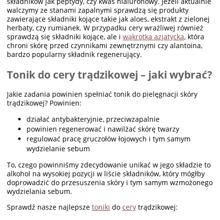
składników jak peptydy, czy kwas hialuronowy. Jeżeli aktualnie
walczymy ze stanami zapalnymi sprawdzą się produkty
zawierające składniki kojące takie jak aloes, ekstrakt z zielonej
herbaty, czy rumianek. W przypadku cery wrażliwej również
sprawdzą się składniki kojące, ale i
wąkrotka azjatycka
, która
chroni skórę przed czynnikami zewnętrznymi czy alantoina,
bardzo popularny składnik regenerujący.
Tonik do cery trądzikowej – jaki wybrać?
Jakie zadania powinien spełniać tonik do pielęgnacji skóry
trądzikowej? Powinien:
działać antybakteryjnie, przeciwzapalnie
powinien regenerować i nawilżać skórę twarzy
regulować pracę gruczołów łojowych i tym samym
wydzielanie sebum
To, czego powinniśmy zdecydowanie unikać w jego składzie to
alkohol na wysokiej pozycji w liście składników, który mógłby
doprowadzić do przesuszenia skóry i tym samym wzmożonego
wydzielania sebum.
Sprawdź nasze najlepsze
toniki
do
cery
trądzikowej: