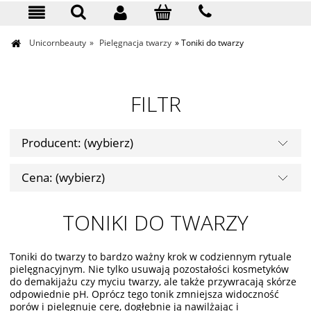
KONTAKT
Unicornbeauty
»
Pielęgnacja twarzy
»
Toniki do twarzy
FILTR
Producent: (wybierz)
Cena: (wybierz)
TONIKI DO TWARZY
Toniki do twarzy to bardzo ważny krok w codziennym rytuale
pielęgnacyjnym. Nie tylko usuwają pozostałości kosmetyków
do demakijażu czy myciu twarzy, ale także przywracają skórze
odpowiednie pH. Oprócz tego tonik zmniejsza widoczność
porów i pielęgnuje cerę, dogłębnie ją nawilżając i