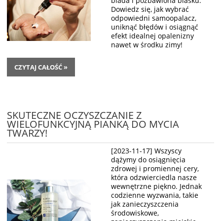
blada i pozbawiona blasku.
Dowiedz się, jak wybrać
odpowiedni samoopalacz,
uniknąć błędów i osiągnąć
efekt idealnej opalenizny
nawet w środku zimy!
CZYTAJ CAŁOŚĆ »
SKUTECZNE OCZYSZCZANIE Z
WIELOFUNKCYJNĄ PIANKĄ DO MYCIA
TWARZY!
[2023-11-17] Wszyscy
dążymy do osiągnięcia
zdrowej i promiennej cery,
która odzwierciedla nasze
wewnętrzne piękno. Jednak
codzienne wyzwania, takie
jak zanieczyszczenia
środowiskowe,