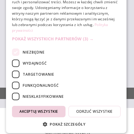
ruch i personalizować treści. Możesz w każdej chwili zmienić
ZAKUPY
swoje zgody. Udostępniamy informacje o korzystaniu z
witryny naszym partnerom reklamowym i analitycznym,
którzy mogą łączyć je z danymi przekazanymi im wcześniej
POMOC
lub zebranymi podczas korzystania z ich usług.
Polityka
prywatności
POKAŻ WSZYSTKICH PARTNERÓW
(3) →
MOJE KONTO
NIEZBĘDNE
INFORMACJE
WYDAJNOŚĆ
TARGETOWANIE
sklep@unicornbeauty.com.pl
| tel.
+48 518 010 898
FUNKCJONALNOŚĆ
POKAŻ PEŁNĄ WERSJĘ STRONY
NIESKLASYFIKOWANE
AKCEPTUJ WSZYSTKIE
ODRZUĆ WSZYSTKIE
4.9
Na podstawie
1831
opinii
z całego okresu
POKAŻ SZCZEGÓŁY
Sklep internetowy Shoper.pl