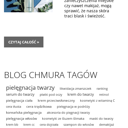
zanieczyszczenia miejskie
czy nawet makijaż, mogą
sprawić, że nasza skóra
traci blask i świeżość.
CZYTAJ CAŁOŚĆ »
BLOG CHMURA TAGÓW
pielęgnacja twarzy
likwidacja zmarszczek
ranking
serum do twarzy
krem do twarzy
płatki pod oczy
retinol
pielęgnacja ciała
krem przeciwsłoneczny
kosmetyki z witaminą C
cera trądzikowa
cera tłusta
pielęgnacja w podróży
koreańska pielęgnacja
akcesoria do pięgnacji twarzy
pielęgnacja włosów
kosmetyki ze śluzem ślimaka
maski do twarzy
krem bb
krem cc
cera dojrzała
szampon do włosów
demakijaż