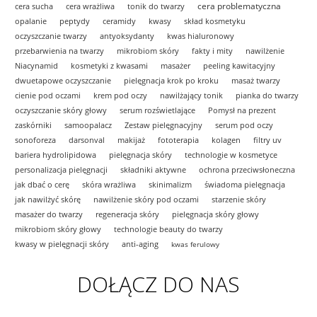
cera problematyczna
cera sucha
cera wrażliwa
tonik do twarzy
opalanie
peptydy
ceramidy
kwasy
skład kosmetyku
oczyszczanie twarzy
antyoksydanty
kwas hialuronowy
przebarwienia na twarzy
mikrobiom skóry
fakty i mity
nawilżenie
Niacynamid
kosmetyki z kwasami
masażer
peeling kawitacyjny
dwuetapowe oczyszczanie
pielęgnacja krok po kroku
masaż twarzy
cienie pod oczami
krem pod oczy
nawilżający tonik
pianka do twarzy
oczyszczanie skóry głowy
serum rozświetlające
Pomysł na prezent
zaskórniki
samoopalacz
Zestaw pielęgnacyjny
serum pod oczy
sonoforeza
darsonval
makijaż
fototerapia
kolagen
filtry uv
bariera hydrolipidowa
pielęgnacja skóry
technologie w kosmetyce
personalizacja pielęgnacji
składniki aktywne
ochrona przeciwsłoneczna
jak dbać o cerę
skóra wrażliwa
skinimalizm
świadoma pielęgnacja
jak nawilżyć skórę
nawilżenie skóry pod oczami
starzenie skóry
masażer do twarzy
regeneracja skóry
pielęgnacja skóry głowy
mikrobiom skóry głowy
technologie beauty do twarzy
kwasy w pielęgnacji skóry
anti-aging
kwas ferulowy
DOŁĄCZ DO NAS