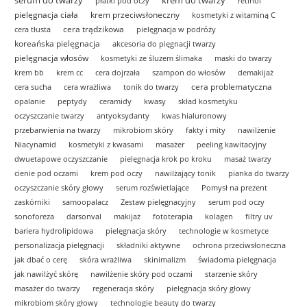
serum do twarzy
krem do twarzy
płatki pod oczy
retinol
pielęgnacja ciała
krem przeciwsłoneczny
kosmetyki z witaminą C
cera trądzikowa
cera tłusta
pielęgnacja w podróży
koreańska pielęgnacja
akcesoria do pięgnacji twarzy
pielęgnacja włosów
kosmetyki ze śluzem ślimaka
maski do twarzy
krem bb
krem cc
cera dojrzała
szampon do włosów
demakijaż
cera problematyczna
cera sucha
cera wrażliwa
tonik do twarzy
opalanie
peptydy
ceramidy
kwasy
skład kosmetyku
oczyszczanie twarzy
antyoksydanty
kwas hialuronowy
przebarwienia na twarzy
mikrobiom skóry
fakty i mity
nawilżenie
Niacynamid
kosmetyki z kwasami
masażer
peeling kawitacyjny
dwuetapowe oczyszczanie
pielęgnacja krok po kroku
masaż twarzy
cienie pod oczami
krem pod oczy
nawilżający tonik
pianka do twarzy
oczyszczanie skóry głowy
serum rozświetlające
Pomysł na prezent
zaskórniki
samoopalacz
Zestaw pielęgnacyjny
serum pod oczy
sonoforeza
darsonval
makijaż
fototerapia
kolagen
filtry uv
bariera hydrolipidowa
pielęgnacja skóry
technologie w kosmetyce
personalizacja pielęgnacji
składniki aktywne
ochrona przeciwsłoneczna
jak dbać o cerę
skóra wrażliwa
skinimalizm
świadoma pielęgnacja
jak nawilżyć skórę
nawilżenie skóry pod oczami
starzenie skóry
masażer do twarzy
regeneracja skóry
pielęgnacja skóry głowy
mikrobiom skóry głowy
technologie beauty do twarzy