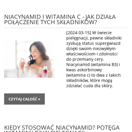
NIACYNAMID I WITAMINA C - JAK DZIAŁA
POŁĄCZENIE TYCH SKŁADNIKÓW?
[2024-03-15]
W świecie
pielęgnacji, pewne składniki
zyskują status supergwiazd
dzięki swoim niezwykłym
właściwościom i zdolności
do przemiany cery.
Niacynamid (witamina B3) i
kwas askorbinowy
(witamina c) to dwa z takich
składników, które mogą
zdziałać cuda dla skóry.
CZYTAJ CAŁOŚĆ »
KIEDY STOSOWAĆ NIACYNAMID? POTĘGA