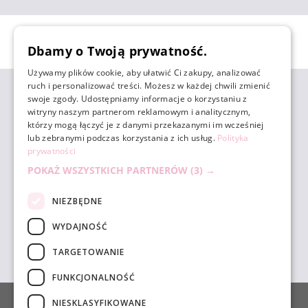
Dbamy o Twoją prywatność.
Używamy plików cookie, aby ułatwić Ci zakupy, analizować
ruch i personalizować treści. Możesz w każdej chwili zmienić
ZAKUPY
swoje zgody. Udostępniamy informacje o korzystaniu z
witryny naszym partnerom reklamowym i analitycznym,
którzy mogą łączyć je z danymi przekazanymi im wcześniej
POMOC
lub zebranymi podczas korzystania z ich usług.
Polityka
prywatności
POKAŻ WSZYSTKICH PARTNERÓW
(3) →
MOJE KONTO
NIEZBĘDNE
INFORMACJE
WYDAJNOŚĆ
TARGETOWANIE
sklep@unicornbeauty.com.pl
| tel.
+48 518 010 898
FUNKCJONALNOŚĆ
POKAŻ PEŁNĄ WERSJĘ STRONY
NIESKLASYFIKOWANE