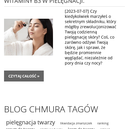
WITAMINY B3 W PIELĘGNACJI.
[2023-07-07]
Czy
kiedykolwiek marzyłeś o
sekretnym składniku, który
mógłby zrewolucjonizować
Twoją codzienną
pielęgnację skóry? Coś, co
zarówno odżywi Twoją
skórę, jak i sprawi, że
będzie promiennie
wyglądać, niezależnie od
pory dnia czy nocy?
CZYTAJ CAŁOŚĆ »
BLOG CHMURA TAGÓW
pielęgnacja twarzy
likwidacja zmarszczek
ranking