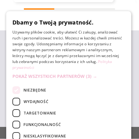
Dziękujemy za tak pozytywną opinię - to czysta
przyjemność obsługiwać takich klientów!
zebranych i zweryfikowanych przez
Doceniamy czas i wysiłek włożony w podzielenie
Dbamy o Twoją prywatność.
się z nami Twoimi doświadczeniami. Do
zobaczenia!
Używamy plików cookie, aby ułatwić Ci zakupy, analizować
ruch i personalizować treści. Możesz w każdej chwili zmienić
ZAKUPY
swoje zgody. Udostępniamy informacje o korzystaniu z
witryny naszym partnerom reklamowym i analitycznym,
którzy mogą łączyć je z danymi przekazanymi im wcześniej
POMOC
lub zebranymi podczas korzystania z ich usług.
Polityka
prywatności
POKAŻ WSZYSTKICH PARTNERÓW
(3) →
MOJE KONTO
NIEZBĘDNE
INFORMACJE
WYDAJNOŚĆ
TARGETOWANIE
sklep@unicornbeauty.com.pl
| tel.
+48 518 010 898
FUNKCJONALNOŚĆ
POKAŻ PEŁNĄ WERSJĘ STRONY
NIESKLASYFIKOWANE