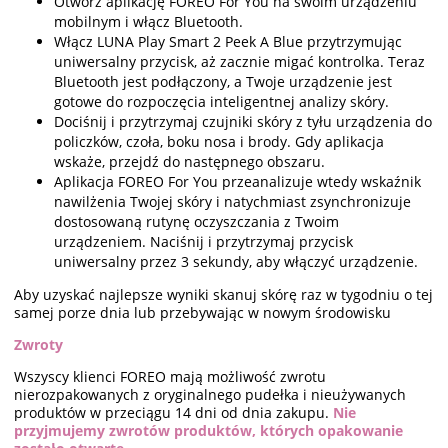
Otwórz aplikację FOREO For You na swoim urządzeniu
mobilnym i włącz Bluetooth.
Włącz LUNA Play Smart 2 Peek A Blue przytrzymując
uniwersalny przycisk, aż zacznie migać kontrolka. Teraz
Bluetooth jest podłączony, a Twoje urządzenie jest
gotowe do rozpoczęcia inteligentnej analizy skóry.
Dociśnij i przytrzymaj czujniki skóry z tyłu urządzenia do
policzków, czoła, boku nosa i brody. Gdy aplikacja
wskaże, przejdź do następnego obszaru.
Aplikacja FOREO For You przeanalizuje wtedy wskaźnik
nawilżenia Twojej skóry i natychmiast zsynchronizuje
dostosowaną rutynę oczyszczania z Twoim
urządzeniem. Naciśnij i przytrzymaj przycisk
uniwersalny przez 3 sekundy, aby włączyć urządzenie.
Aby uzyskać najlepsze wyniki skanuj skórę raz w tygodniu o tej
samej porze dnia lub przebywając w nowym środowisku
Zwroty
Wszyscy klienci FOREO mają możliwość zwrotu
nierozpakowanych z oryginalnego pudełka i nieużywanych
produktów w przeciągu 14 dni od dnia zakupu.
Nie
przyjmujemy zwrotów produktów, których opakowanie