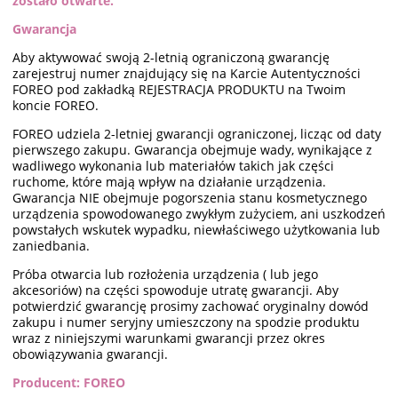
zostało otwarte.
Gwarancja
Aby aktywować swoją 2-letnią ograniczoną gwarancję
zarejestruj numer znajdujący się na Karcie Autentyczności
FOREO pod zakładką REJESTRACJA PRODUKTU na Twoim
koncie FOREO.
FOREO udziela 2-letniej gwarancji ograniczonej, licząc od daty
pierwszego zakupu. Gwarancja obejmuje wady, wynikające z
wadliwego wykonania lub materiałów takich jak części
ruchome, które mają wpływ na działanie urządzenia.
Gwarancja NIE obejmuje pogorszenia stanu kosmetycznego
urządzenia spowodowanego zwykłym zużyciem, ani uszkodzeń
powstałych wskutek wypadku, niewłaściwego użytkowania lub
zaniedbania.
Próba otwarcia lub rozłożenia urządzenia ( lub jego
akcesoriów) na części spowoduje utratę gwarancji. Aby
potwierdzić gwarancję prosimy zachować oryginalny dowód
zakupu i numer seryjny umieszczony na spodzie produktu
wraz z niniejszymi warunkami gwarancji przez okres
obowiązywania gwarancji.
Producent: FOREO