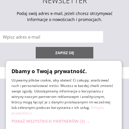
NEWSLETTER
Podaj swój adres e-mail, jeżeli chcesz otrzymywać
informacje o nowościach i promocjach.
ZAPISZ SIĘ
Dbamy o Twoją prywatność.
Używamy plików cookie, aby ułatwić Ci zakupy, analizować
ruch i personalizować treści. Możesz w każdej chwili zmienić
ZAKUPY
swoje zgody. Udostępniamy informacje o korzystaniu z
witryny naszym partnerom reklamowym i analitycznym,
którzy mogą łączyć je z danymi przekazanymi im wcześniej
POMOC
lub zebranymi podczas korzystania z ich usług.
Polityka
prywatności
POKAŻ WSZYSTKICH PARTNERÓW
(3) →
MOJE KONTO