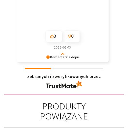
3
0
2026-05-13
Komentarz sklepu
Cieszy nas Twoja miła opinia i zaufanie.
Jesteśmy wdzięczni za tak wspaniałych klientów
zebranych i zweryfikowanych przez
jak Ty. Z pozdrowieniami, obsługa sklepu.
PRODUKTY
POWIĄZANE