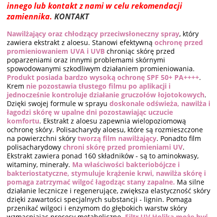
innego lub kontakt z nami w celu rekomendacji
zamiennika.
KONTAKT
Nawilżający oraz chłodzący przeciwsłoneczny spray
, który
zawiera ekstrakt z aloesu. Stanowi efektywną
ochronę przed
promieniowaniem UVA i UVB
chroniąc skórę przed
poparzeniami oraz innymi problemami skórnymi
spowodowanymi szkodliwym działaniem promieniowania.
Produkt posiada bardzo wysoką ochronę SPF 50+ PA++++
.
Krem
nie pozostawia tłustego filmu po aplikacji i
jednocześnie kontroluje działanie gruczołów łojotokowych
.
Dzięki swojej formule w sprayu
doskonale odświeża, nawilża i
łagodzi skórę w upalne dni pozostawiając uczucie
komfortu
. Ekstrakt z aloesu zapewnia wielopoziomową
ochronę skóry. Polisacharydy aloesu, które są rozmieszczone
na powierzchni skóry
tworzą film nawilżający
. Ponadto film
polisacharydowy
chroni skórę przed promieniami UV
.
Ekstrakt zawiera ponad 160 składników - są to aminokwasy,
witaminy, minerały.
Ma właściwości bakteriobójcze i
bakteriostatyczne, stymuluje krążenie krwi, nawilża skórę i
pomaga zatrzymać wilgoć łagodząc stany zapalne.
Ma silne
działanie lecznicze i regenerujące, zwiększa elastyczność skóry
dzięki zawartości specjalnych substancji - lignin. Pomaga
przenikać wilgoci i enzymom do głębokich warstw skóry
wzmacniając procesy metaboliczne.
Filtr UV Holika może być