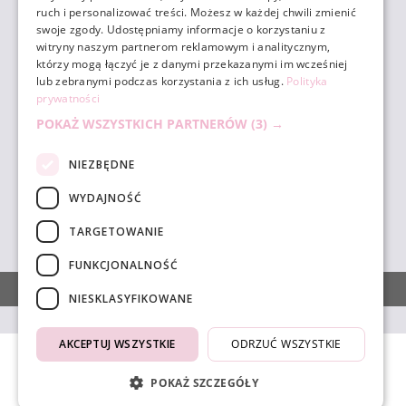
ruch i personalizować treści. Możesz w każdej chwili zmienić
ZAKUPY
swoje zgody. Udostępniamy informacje o korzystaniu z
witryny naszym partnerom reklamowym i analitycznym,
którzy mogą łączyć je z danymi przekazanymi im wcześniej
POMOC
lub zebranymi podczas korzystania z ich usług.
Polityka
prywatności
POKAŻ WSZYSTKICH PARTNERÓW
(3) →
MOJE KONTO
NIEZBĘDNE
INFORMACJE
WYDAJNOŚĆ
TARGETOWANIE
sklep@unicornbeauty.com.pl
| tel.
+48 518 010 898
FUNKCJONALNOŚĆ
POKAŻ PEŁNĄ WERSJĘ STRONY
NIESKLASYFIKOWANE
AKCEPTUJ WSZYSTKIE
ODRZUĆ WSZYSTKIE
4.9
Na podstawie
1832
opinii
z całego okresu
POKAŻ SZCZEGÓŁY