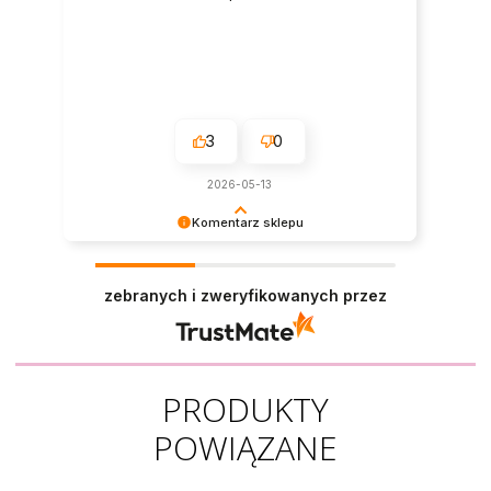
3
0
2026-05-13
Komentarz sklepu
Cieszy nas Twoja miła opinia i zaufanie.
Jesteśmy wdzięczni za tak wspaniałych klientów
zebranych i zweryfikowanych przez
jak Ty. Z pozdrowieniami, obsługa sklepu.
PRODUKTY
POWIĄZANE