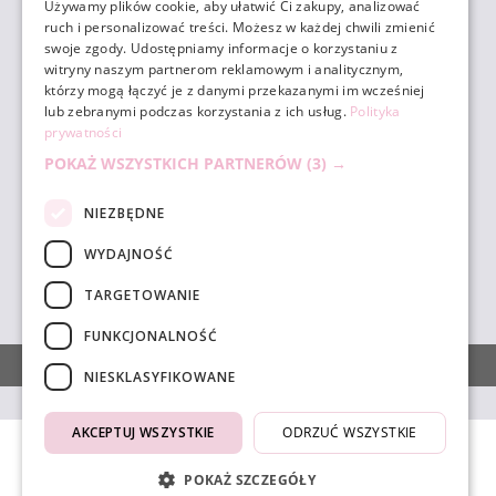
Używamy plików cookie, aby ułatwić Ci zakupy, analizować
ruch i personalizować treści. Możesz w każdej chwili zmienić
ZAKUPY
swoje zgody. Udostępniamy informacje o korzystaniu z
witryny naszym partnerom reklamowym i analitycznym,
którzy mogą łączyć je z danymi przekazanymi im wcześniej
POMOC
lub zebranymi podczas korzystania z ich usług.
Polityka
prywatności
POKAŻ WSZYSTKICH PARTNERÓW
(3) →
MOJE KONTO
NIEZBĘDNE
INFORMACJE
WYDAJNOŚĆ
TARGETOWANIE
sklep@unicornbeauty.com.pl
| tel.
+48 518 010 898
FUNKCJONALNOŚĆ
POKAŻ PEŁNĄ WERSJĘ STRONY
NIESKLASYFIKOWANE
AKCEPTUJ WSZYSTKIE
ODRZUĆ WSZYSTKIE
4.9
Na podstawie
1832
opinii
z całego okresu
POKAŻ SZCZEGÓŁY