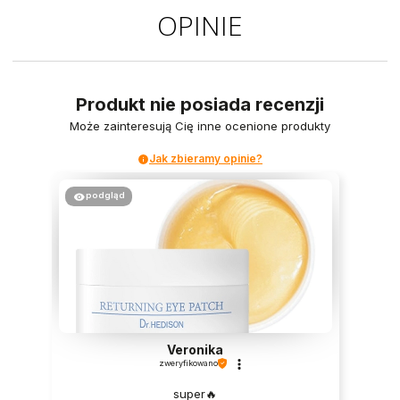
OPINIE
Produkt nie posiada recenzji
Może zainteresują Cię inne ocenione produkty
Jak zbieramy opinie?
podgląd
Veronika
zweryfikowano
super🔥