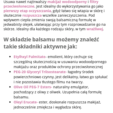
Usuwa nawet najtrwalszy
makijaż wodoodporny
i
filtry
przeciwsłoneczne
. Jest idealny do wykorzystywania go jako
pierwszy etap oczyszczania
, gdyż łatwo się wtapia w skórę i
skutecznie
rozpuszcza
wszelkie zanieczyszczenia. Pod
wpływem ciepła zmienia swoją balsamiczną formułę w
jedwabisty olejek, ułatwiając przy tym rozprowadzanie go na
skórze. Idealny dla każdego rodzaju skóry, w tym
wrażliwej
.
W składzie balsamu możemy znaleźć
takie składniki aktywne jak:
Etylhxyl Palmitate
- emolient, który cechuje się
szczególną skutecznością w usuwaniu wodoodpornego
makijażu oraz produktów ochrony przeciwsłonecznej
PEG-20 Glyceryl Triisostearate-
łagodny środek
powierzchniowo czynny, jest delikatny, łatwo go spłukać
i nie pozostawia tłustego filmu na twarzy.
Olive Oil PEG-7 Esters-
naturalny emulgator,
pochodzący z oliwy z oliwek. Uzupełnia całą formułę
balsamu.
Oleyl Erucate-
ester,
doskonale rozpuszcza makijaż,
jednocześnie zmiękcza i wygładza skórę.