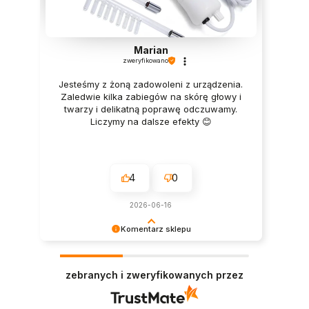
Marian
zweryfikowano
Jesteśmy z żoną zadowoleni z urządzenia.
Zaledwie kilka zabiegów na skórę głowy i
twarzy i delikatną poprawę odczuwamy.
Liczymy na dalsze efekty 😊
4
0
2026-06-16
Komentarz sklepu
Dziękujemy za tak pozytywną opinię - to czysta
przyjemność obsługiwać takich klientów!
zebranych i zweryfikowanych przez
Doceniamy czas i wysiłek włożony w podzielenie
się z nami Twoimi doświadczeniami. Do
zobaczenia!