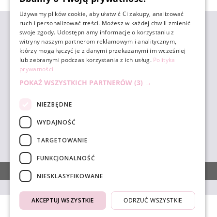
Używamy plików cookie, aby ułatwić Ci zakupy, analizować
ruch i personalizować treści. Możesz w każdej chwili zmienić
ZAKUPY
swoje zgody. Udostępniamy informacje o korzystaniu z
witryny naszym partnerom reklamowym i analitycznym,
którzy mogą łączyć je z danymi przekazanymi im wcześniej
POMOC
lub zebranymi podczas korzystania z ich usług.
Polityka
prywatności
POKAŻ WSZYSTKICH PARTNERÓW
(3) →
MOJE KONTO
NIEZBĘDNE
INFORMACJE
WYDAJNOŚĆ
TARGETOWANIE
sklep@unicornbeauty.com.pl
| tel.
+48 518 010 898
FUNKCJONALNOŚĆ
POKAŻ PEŁNĄ WERSJĘ STRONY
NIESKLASYFIKOWANE
AKCEPTUJ WSZYSTKIE
ODRZUĆ WSZYSTKIE
4.9
Na podstawie
1832
opinii
z całego okresu