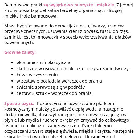
Bambusowe płatki
są wyjątkowo puszyste i miękkie.
Z jednej
strony posiadają delikatną bawełnę organiczną, z drugiej
miękką frotę bambusową.
Mogą być stosowane do demakijażu oczu, twarzy, kremów
przeciwsłonecznych, usuwania cieni z powiek, tuszu do rzęs,
szminki. Jest to innowacyjny sposób wykorzystywania płatków
bawełnianych.
Główne zalety:
ekonomiczne i ekologiczne
skuteczne w usuwaniu makijażu i oczyszczaniu twarzy
łatwe w czyszczeniu
w zestawie posiadają woreczek do prania
świetnie sprawdzą się w podróży
zestaw 3 sztuk + woreczek do prania
Sposób użycia
: Rozpoczynając oczyszczanie płatkiem
kosmetycznym należy go zwilżyć ciepłą woda, a następnie
dodać niewielką ilość wybranego środka oczyszczającego w
płynie lub mydła i ruchem okrężnym zmywać do całkowitego
usunięcia makijażu i zanieczyszczeń. Dzięki takiemu
oczyszczaniu twarz staje się świeża, miękka i czysta. Następnie
skóra jest gotowa do dalszej pielęgnacji kosmetycznej.