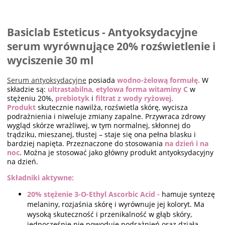
Basiclab Esteticus - Antyoksydacyjne
serum wyrównujące 20% rozświetlenie i
wyciszenie 30 ml
Serum antyoksydacyjne
posiada
wodno-żelową formułę.
W
składzie są:
ultrastabilna, etylowa forma witaminy C
w
stężeniu 20%,
prebiotyk
i
filtrat z wody ryżowej.
Produkt
skutecznie nawilża, rozświetla skórę, wycisza
podrażnienia i niweluje zmiany zapalne. Przywraca zdrowy
wygląd skórze wrażliwej, w tym normalnej, skłonnej do
trądziku, mieszanej, tłustej – staje się ona pełna blasku i
bardziej napięta. Przeznaczone do stosowania
na dzień i na
noc
. Można je stosować jako główny produkt antyoksydacyjny
na dzień.
Składniki aktywne:
20% stężenie 3-O-Ethyl Ascorbic Acid -
hamuje syntezę
melaniny, rozjaśnia skórę i wyrównuje jej koloryt. Ma
wysoką skuteczność i przenikalność w głąb skóry,
jednocześnie nie powoduje podrażnień oraz działa