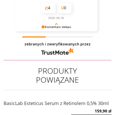
4
0
2026-06-16
Komentarz sklepu
Dziękujemy za tak pozytywną opinię - to czysta
przyjemność obsługiwać takich klientów!
zebranych i zweryfikowanych przez
Doceniamy czas i wysiłek włożony w podzielenie
się z nami Twoimi doświadczeniami. Do
zobaczenia!
PRODUKTY
POWIĄZANE
BasicLab Esteticus Serum z Retinolem 0,5% 30ml
159,90 zł