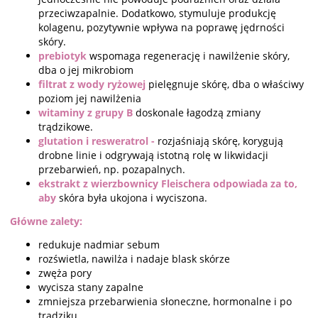
przeciwzapalnie. Dodatkowo, stymuluje produkcję
kolagenu, pozytywnie wpływa na poprawę jędrności
skóry.
prebiotyk
wspomaga regenerację i nawilżenie skóry,
dba o jej mikrobiom
filtrat z wody ryżowej
pielęgnuje skórę, dba o właściwy
poziom jej nawilżenia
witaminy z grupy B
doskonale łagodzą zmiany
trądzikowe.
glutation i resweratrol -
rozjaśniają skórę, korygują
drobne linie i odgrywają istotną rolę w likwidacji
przebarwień, np. pozapalnych.
ekstrakt z wierzbownicy Fleischera odpowiada za to,
aby
skóra była ukojona i wyciszona.
Główne zalety:
redukuje nadmiar sebum
rozświetla, nawilża i nadaje blask skórze
zwęża pory
wycisza stany zapalne
zmniejsza przebarwienia słoneczne, hormonalne i po
trądziku