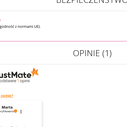
a
zgodność z normami UE).
OPINIE
(1)
odstawie
1
opinii
 opinie?
Marta
ryfikowano