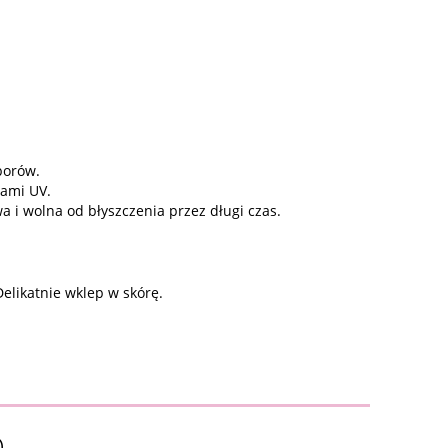
porów.
iami UV.
 i wolna od błyszczenia przez długi czas.
elikatnie wklep w skórę.
O