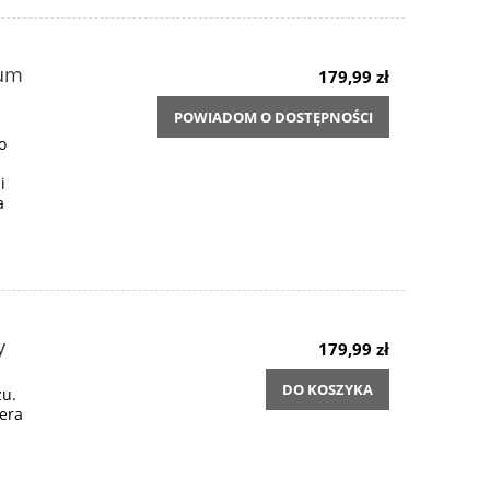
ium
179,99 zł
POWIADOM O DOSTĘPNOŚCI
o
i
a
y
179,99 zł
DO KOSZYKA
żu.
iera
.