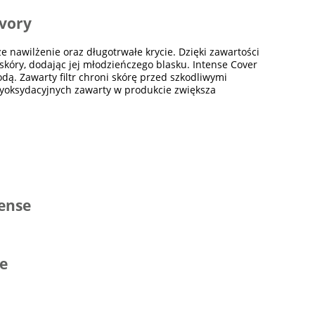
Ivory
 nawilżenie oraz długotrwałe krycie. Dzięki zawartości
óry, dodając jej młodzieńczego blasku. Intense Cover
ą. Zawarty filtr chroni skórę przed szkodliwymi
tyoksydacyjnych zawarty w produkcie zwiększa
tense
se