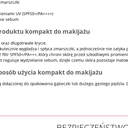
zmarszczki
ieniami UV (SPF50+/PA++++)
nie sebum
produktu kompakt do makijażu
 oraz długotrwałe krycie.
kutecznie wygładza i spłyca zmarszczki, a jednocześnie nie zatyka 
 filtr SPF50+/PA+++, który chroni skórę przed szkodliwymi promien
 reguluje wydzielanie sebum, dzięki czemu skóra pozostaje matowa
osób użycia kompakt do makijażu
 dołączonej do opakowania gąbeczki lub dużego, gęstego pędzla. D
BEZPIECZEŃSTW