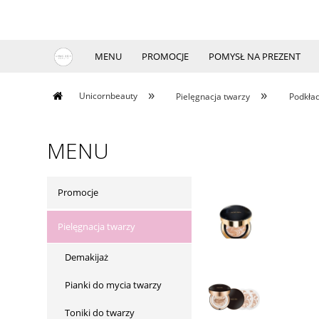
MENU
PROMOCJE
POMYSŁ NA PREZENT
»
»
Unicornbeauty
Pielęgnacja twarzy
Podkła
MENU
Promocje
Pielęgnacja twarzy
Demakijaż
Pianki do mycia twarzy
Toniki do twarzy