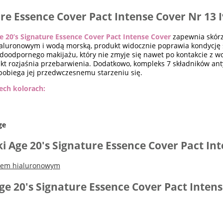
ure Essence Cover Pact Intense Cover Nr 13 
 20’s Signature Essence Cover Pact Intense Cover
zapewnia skórze
aluronowym i wodą morską, produkt widocznie poprawia kondycję sk
odpornego makijażu, który nie zmyje się nawet po kontakcie z wod
kt rozjaśnia przebarwienia. Dodatkowo, kompleks 7 składników an
apobiega jej przedwczesnemu starzeniu się.
ech kolorach:
ge
i Age 20's Signature Essence Cover Pact In
sem hialuronowym
ge 20's Signature Essence Cover Pact Inten