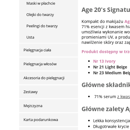
Maski w płachcie
Age 20's Signat
Olejki do twarzy
Kompakt do makijażu
Age
Peelingi do twarzy
71% esencji z kwasem hi
umożliwia wykonanie wodo
promieniami UV, a produ
Usta
nawilżenie skóry oraz z
Pielęgnacja ciała
Produkt dostępny w trz
Nr 13 Ivory
Pielęgnacja włosów
Nr 21 Light Beige
Nr 23 Medium Bei
Akcesoria do pielęgnacji
Główne składnik
Zestawy
71% serum
z kwa
Mężczyzna
Główne zalety A
Karta podarunkowa
Lekka konsystencja
Długotrwałe krycie