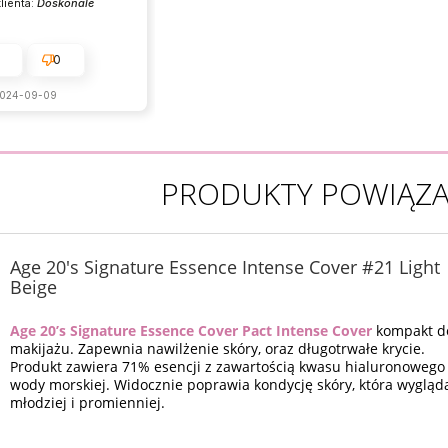
lienta:
Doskonale
0
024-09-09
PRODUKTY POWIĄZ
Age 20's Signature Essence Intense Cover #21 Light
Beige
Age 20’s Signature Essence Cover Pact Intense Cover
kompakt d
makijażu. Zapewnia nawilżenie skóry, oraz długotrwałe krycie.
Produkt zawiera 71% esencji z zawartością kwasu hialuronowego 
wody morskiej. Widocznie poprawia kondycję skóry, która wygląd
młodziej i promienniej.