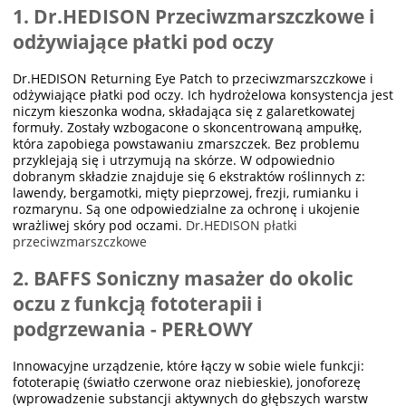
1. Dr.HEDISON Przeciwzmarszczkowe i
odżywiające płatki pod oczy
Dr.HEDISON Returning Eye Patch to przeciwzmarszczkowe i
odżywiające płatki pod oczy. Ich hydrożelowa konsystencja jest
niczym kieszonka wodna, składająca się z galaretkowatej
formuły. Zostały wzbogacone o skoncentrowaną ampułkę,
która zapobiega powstawaniu zmarszczek. Bez problemu
przyklejają się i utrzymują na skórze. W odpowiednio
dobranym składzie znajduje się 6 ekstraktów roślinnych z:
lawendy, bergamotki, mięty pieprzowej, frezji, rumianku i
rozmarynu. Są one odpowiedzialne za ochronę i ukojenie
wrażliwej skóry pod oczami.
Dr.HEDISON płatki
przeciwzmarszczkowe
2. BAFFS Soniczny masażer do okolic
oczu z funkcją fototerapii i
podgrzewania - PERŁOWY
Innowacyjne urządzenie, które łączy w sobie wiele funkcji:
fototerapię (światło czerwone oraz niebieskie), jonoforezę
(wprowadzenie substancji aktywnych do głębszych warstw