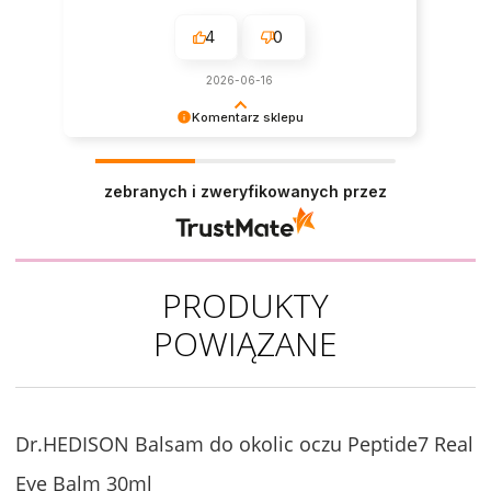
4
0
2026-06-16
Komentarz sklepu
Dziękujemy za tak pozytywną opinię - to czysta
przyjemność obsługiwać takich klientów!
zebranych i zweryfikowanych przez
Doceniamy czas i wysiłek włożony w podzielenie
się z nami Twoimi doświadczeniami. Do
zobaczenia!
PRODUKTY
POWIĄZANE
Dr.HEDISON Balsam do okolic oczu Peptide7 Real
Eye Balm 30ml