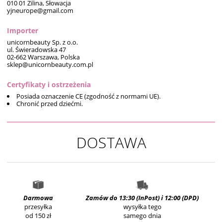
010 01 Zilina, Słowacja
yjneurope@gmail.com
Importer
unicornbeauty Sp. z o.o.
ul. Świeradowska 47
02-662 Warszawa, Polska
sklep@unicornbeauty.com.pl
Certyfikaty i ostrzeżenia
Posiada oznaczenie CE (zgodność z normami UE).
Chronić przed dziećmi.
DOSTAWA
Darmowa
Zamów do 13:30 (InPost) i 12:00 (DPD)
przesyłka
wysyłka tego
od 150 zł
samego dnia