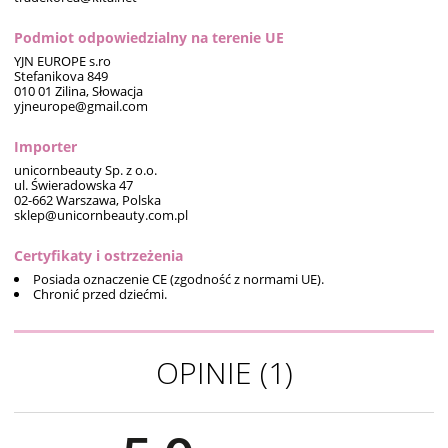
Podmiot odpowiedzialny na terenie UE
YJN EUROPE s.ro
Stefanikova 849
010 01 Zilina, Słowacja
yjneurope@gmail.com
Importer
unicornbeauty Sp. z o.o.
ul. Świeradowska 47
02-662 Warszawa, Polska
sklep@unicornbeauty.com.pl
Certyfikaty i ostrzeżenia
Posiada oznaczenie CE (zgodność z normami UE).
Chronić przed dziećmi.
OPINIE
(1)