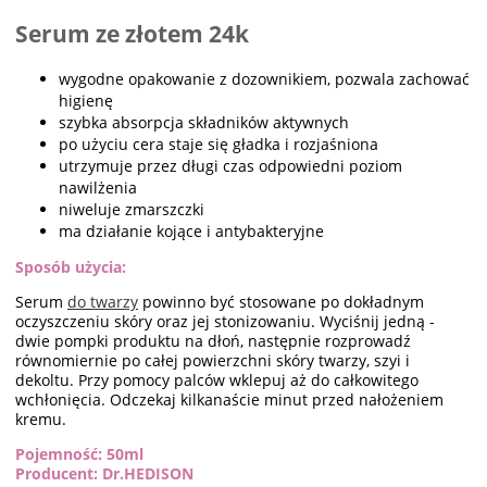
Serum ze złotem 24k
wygodne opakowanie z dozownikiem, pozwala zachować
higienę
szybka absorpcja składników aktywnych
po użyciu cera staje się gładka i rozjaśniona
utrzymuje przez długi czas odpowiedni poziom
nawilżenia
niweluje zmarszczki
ma działanie kojące i antybakteryjne
Sposób użycia:
Serum
do twarzy
powinno być stosowane po dokładnym
oczyszczeniu skóry oraz jej stonizowaniu. Wyciśnij jedną -
dwie pompki produktu na dłoń, następnie rozprowadź
równomiernie po całej powierzchni skóry twarzy, szyi i
dekoltu. Przy pomocy palców wklepuj aż do całkowitego
wchłonięcia. Odczekaj kilkanaście minut przed nałożeniem
kremu.
Pojemność: 50ml
Producent: Dr.HEDISON