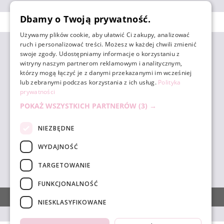
Dbamy o Twoją prywatność.
Używamy plików cookie, aby ułatwić Ci zakupy, analizować
ruch i personalizować treści. Możesz w każdej chwili zmienić
ZAKUPY
swoje zgody. Udostępniamy informacje o korzystaniu z
witryny naszym partnerom reklamowym i analitycznym,
którzy mogą łączyć je z danymi przekazanymi im wcześniej
POMOC
lub zebranymi podczas korzystania z ich usług.
Polityka
prywatności
POKAŻ WSZYSTKICH PARTNERÓW
(3) →
MOJE KONTO
NIEZBĘDNE
INFORMACJE
WYDAJNOŚĆ
TARGETOWANIE
sklep@unicornbeauty.com.pl
| tel.
+48 518 010 898
FUNKCJONALNOŚĆ
POKAŻ PEŁNĄ WERSJĘ STRONY
NIESKLASYFIKOWANE