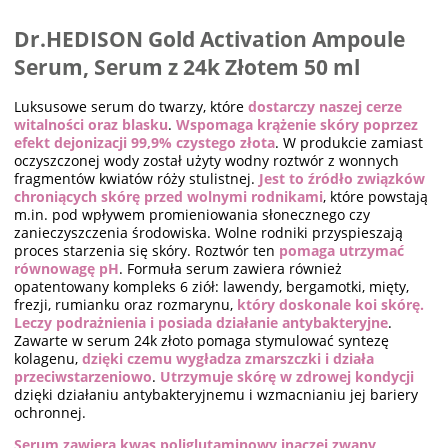
Dr.HEDISON Gold Activation Ampoule
Serum, Serum z 24k Złotem 50 ml
Luksusowe serum do twarzy, które
dostarczy naszej cerze
witalności oraz blasku
.
Wspomaga krążenie skóry poprzez
efekt dejonizacji 99,9% czystego złota
. W produkcie zamiast
oczyszczonej wody został użyty wodny roztwór z wonnych
fragmentów kwiatów róży stulistnej.
Jest to źródło związków
chroniących skórę przed wolnymi rodnikami
, które powstają
m.in. pod wpływem promieniowania słonecznego czy
zanieczyszczenia środowiska. Wolne rodniki przyspieszają
proces starzenia się skóry. Roztwór ten
pomaga utrzymać
równowagę pH
. Formuła serum zawiera również
opatentowany kompleks 6 ziół: lawendy, bergamotki, mięty,
frezji, rumianku oraz rozmarynu,
który doskonale koi skórę.
Leczy podrażnienia i posiada działanie antybakteryjne
.
Zawarte w serum 24k złoto pomaga stymulować syntezę
kolagenu,
dzięki czemu wygładza zmarszczki i działa
przeciwstarzeniowo
.
Utrzymuje skórę w zdrowej kondycji
dzięki działaniu antybakteryjnemu i wzmacnianiu jej bariery
ochronnej.
Serum zawiera kwas poliglutaminowy inaczej zwany