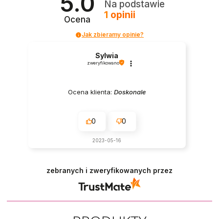
5.0
Na podstawie
1
opinii
Ocena
Jak zbieramy opinie?
Sylwia
zweryfikowano
Ocena klienta:
Doskonale
0
0
2023-05-16
zebranych i zweryfikowanych przez