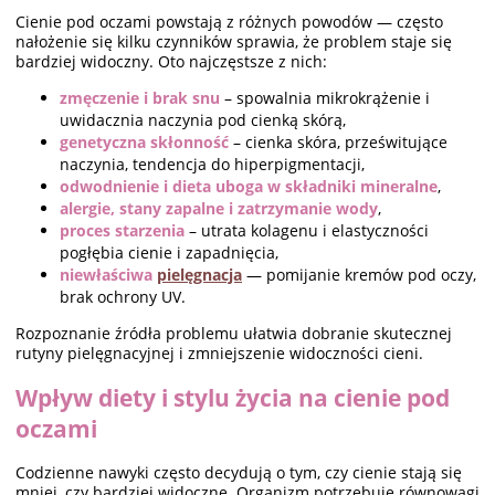
Cienie pod oczami powstają z różnych powodów — często
nałożenie się kilku czynników sprawia, że problem staje się
bardziej widoczny. Oto najczęstsze z nich:
zmęczenie i brak snu
– spowalnia mikrokrążenie i
uwidacznia naczynia pod cienką skórą,
genetyczna skłonność
– cienka skóra, prześwitujące
naczynia, tendencja do hiperpigmentacji,
odwodnienie i dieta uboga w składniki mineralne
,
alergie, stany zapalne i zatrzymanie wody
,
proces starzenia
– utrata kolagenu i elastyczności
pogłębia cienie i zapadnięcia,
niewłaściwa
pielęgnacja
— pomijanie kremów pod oczy,
brak ochrony UV.
Rozpoznanie źródła problemu ułatwia dobranie skutecznej
rutyny pielęgnacyjnej i zmniejszenie widoczności cieni.
Wpływ diety i stylu życia na cienie pod
oczami
Codzienne nawyki często decydują o tym, czy cienie stają się
mniej, czy bardziej widoczne. Organizm potrzebuje równowagi