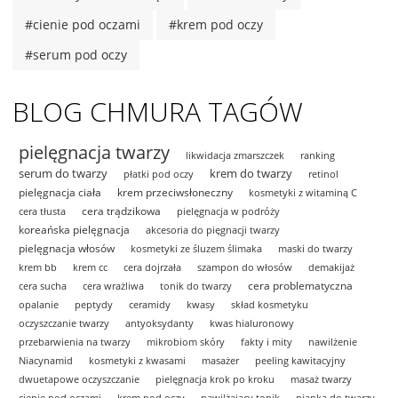
#cienie pod oczami
#krem pod oczy
#serum pod oczy
BLOG CHMURA TAGÓW
pielęgnacja twarzy
likwidacja zmarszczek
ranking
serum do twarzy
krem do twarzy
płatki pod oczy
retinol
pielęgnacja ciała
krem przeciwsłoneczny
kosmetyki z witaminą C
cera trądzikowa
cera tłusta
pielęgnacja w podróży
koreańska pielęgnacja
akcesoria do pięgnacji twarzy
pielęgnacja włosów
kosmetyki ze śluzem ślimaka
maski do twarzy
krem bb
krem cc
cera dojrzała
szampon do włosów
demakijaż
cera problematyczna
cera sucha
cera wrażliwa
tonik do twarzy
opalanie
peptydy
ceramidy
kwasy
skład kosmetyku
oczyszczanie twarzy
antyoksydanty
kwas hialuronowy
przebarwienia na twarzy
mikrobiom skóry
fakty i mity
nawilżenie
Niacynamid
kosmetyki z kwasami
masażer
peeling kawitacyjny
dwuetapowe oczyszczanie
pielęgnacja krok po kroku
masaż twarzy
cienie pod oczami
krem pod oczy
nawilżający tonik
pianka do twarzy