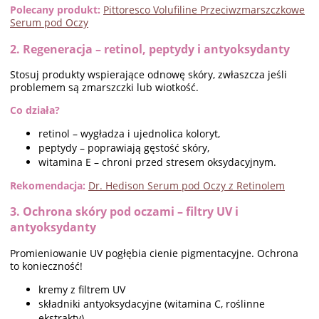
Polecany produkt:
Pittoresco Volufiline Przeciwzmarszczkowe
Serum pod Oczy
2. Regeneracja – retinol, peptydy i antyoksydanty
Stosuj produkty wspierające odnowę skóry, zwłaszcza jeśli
problemem są zmarszczki lub wiotkość.
Co działa?
retinol – wygładza i ujednolica koloryt,
peptydy – poprawiają gęstość skóry,
witamina E – chroni przed stresem oksydacyjnym.
Rekomendacja:
Dr. Hedison Serum pod Oczy z Retinolem
3. Ochrona skóry pod oczami – filtry UV i
antyoksydanty
Promieniowanie UV pogłębia cienie pigmentacyjne. Ochrona
to konieczność!
kremy z filtrem UV
składniki antyoksydacyjne (witamina C, roślinne
ekstrakty)