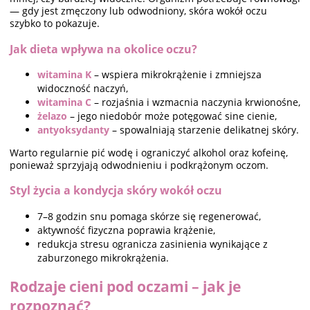
— gdy jest zmęczony lub odwodniony, skóra wokół oczu
szybko to pokazuje.
Jak dieta wpływa na okolice oczu?
witamina K
– wspiera mikrokrążenie i zmniejsza
widoczność naczyń,
witamina C
– rozjaśnia i wzmacnia naczynia krwionośne,
żelazo
– jego niedobór może potęgować sine cienie,
antyoksydanty
– spowalniają starzenie delikatnej skóry.
Warto regularnie pić wodę i ograniczyć alkohol oraz kofeinę,
ponieważ sprzyjają odwodnieniu i podkrążonym oczom.
Styl życia a kondycja skóry wokół oczu
7–8 godzin snu pomaga skórze się regenerować,
aktywność fizyczna poprawia krążenie,
redukcja stresu ogranicza zasinienia wynikające z
zaburzonego mikrokrążenia.
Rodzaje cieni pod oczami – jak je
rozpoznać?