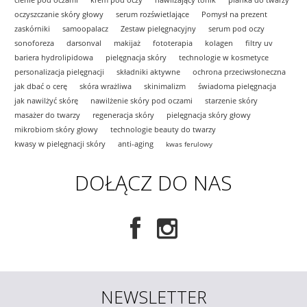
oczyszczanie skóry głowy
serum rozświetlające
Pomysł na prezent
zaskórniki
samoopalacz
Zestaw pielęgnacyjny
serum pod oczy
sonoforeza
darsonval
makijaż
fototerapia
kolagen
filtry uv
bariera hydrolipidowa
pielęgnacja skóry
technologie w kosmetyce
personalizacja pielęgnacji
składniki aktywne
ochrona przeciwsłoneczna
jak dbać o cerę
skóra wrażliwa
skinimalizm
świadoma pielęgnacja
jak nawilżyć skórę
nawilżenie skóry pod oczami
starzenie skóry
masażer do twarzy
regeneracja skóry
pielęgnacja skóry głowy
mikrobiom skóry głowy
technologie beauty do twarzy
kwasy w pielęgnacji skóry
anti-aging
kwas ferulowy
DOŁĄCZ DO NAS
NEWSLETTER