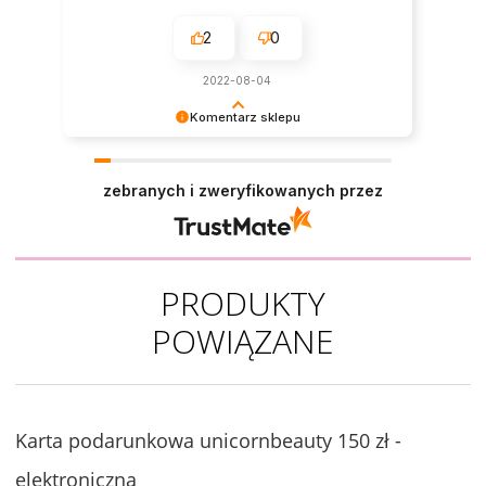
2
0
2022-08-04
Komentarz sklepu
Dziękujemy za pozostawienie nam tak dobrej
opinii. Naszym priorytetem jest satysfakcja
zebranych i zweryfikowanych przez
klienta i Twoja recenzja potwierdza nasze wysiłki
- dziękujemy raz jeszcze i mamy nadzieję - do
szybkiego zobaczenia!
PRODUKTY
POWIĄZANE
Karta podarunkowa unicornbeauty 150 zł -
elektroniczna