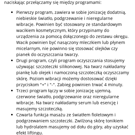
naciskając przełączamy się między programami:
Pierwszy program, zawiera w sobie jonizację dodatnią,
niebieskie światło, podgrzewanie i nieregularne
wibracje. Powinien być stosowany ze standardowym
wacikiem kosmetycznym, który przypinamy do
urządzenia za pomocą dołączonego do zestawu okręgu.
Wacik powinien być nasączony mleczkiem lub płynem
micelarnym, nie powinno się stosować olejków czy
pianek do oczyszczania twarzy.
Drugi program, czyli program oczyszczania stosujemy
używając szczoteczki silikonowej. Na twarz nakładamy
piankę lub olejek i namoczoną szczoteczką oczyszczamy
skórę. Poziom wibracji możemy dostosować dzięki
przyciskom "+" i "-". Zabieg powinien trwać 4 minuty.
Trzeci program łączy w sobie jonizację ujemną,
czerwone światło, podgrzewanie oraz nieregularne
wibracje. Na twarz nakładamy serum lub esencję i
masujemy szczoteczką.
Czwarta funkcja masażu ze światłem fioletowym i
podgrzewaniem szczoteczki. Zwilżoną skórę tonikiem
lub hydrolatem masujemy od dołu do góry, aby uzyskać
efekt liftingu.