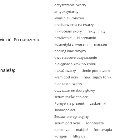
oczyszczanie twarzy
antyoksydanty
kwas hialuronowy
przebarwienia na twarzy
mikrobiom skóry
fakty i mity
nawilżenie
Niacynamid
wiecić. Po nałożeniu
kosmetyki z kwasami
masażer
peeling kawitacyjny
dwuetapowe oczyszczanie
pielęgnacja krok po kroku
 należą:
masaż twarzy
cienie pod oczami
krem pod oczy
nawilżający tonik
pianka do twarzy
oczyszczanie skóry głowy
serum rozświetlające
Pomysł na prezent
zaskórniki
samoopalacz
Zestaw pielęgnacyjny
serum pod oczy
sonoforeza
darsonval
makijaż
fototerapia
kolagen
filtry uv