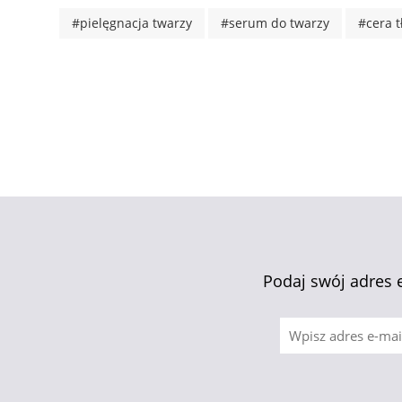
#pielęgnacja twarzy
#serum do twarzy
#cera t
Podaj swój adres 