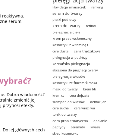
pielęgnacja twarzy
likwidacja zmarszczek
ranking
serum do twarzy
i reaktywna.
płatki pod oczy
czne serum,
krem do twarzy
retinol
pielęgnacja ciała
krem przeciwsłoneczny
kosmetyki z witaminą C
cera trądzikowa
cera tłusta
pielęgnacja w podróży
koreańska pielęgnacja
akcesoria do pięgnacji twarzy
pielęgnacja włosów
 wybrać?
kosmetyki ze śluzem ślimaka
maski do twarzy
krem bb
alne. Dobra wiadomość?
krem cc
cera dojrzała
ralnie zmienić jej
szampon do włosów
demakijaż
j przynosi efekty.
cera sucha
cera wrażliwa
tonik do twarzy
cera problematyczna
opalanie
peptydy
ceramidy
kwasy
e. Do jej głównych cech
skład kosmetyku