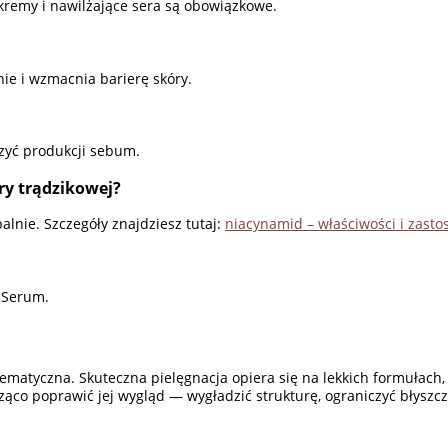
kremy i nawilżające sera są obowiązkowe.
ie i wzmacnia barierę skóry.
szyć produkcji sebum.
ry trądzikowej?
lnie. Szczegóły znajdziesz tutaj:
niacynamid – właściwości i zast
e Serum.
ematyczna. Skuteczna pielęgnacja opiera się na lekkich formułach,
o poprawić jej wygląd — wygładzić strukturę, ograniczyć błyszcze