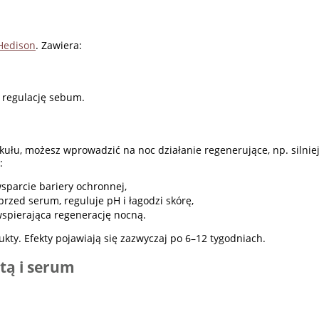
.Hedison
. Zawiera:
i regulację sebum.
ułu, możesz wprowadzić na noc działanie regenerujące, np. silnie
:
sparcie bariery ochronnej,
przed serum, reguluje pH i łagodzi skórę,
wspierająca regenerację nocną.
y. Efekty pojawiają się zazwyczaj po 6–12 tygodniach.
stą i serum