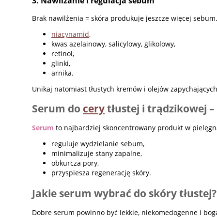
3. Nawilżanie i regulacja sebum
Brak nawilżenia = skóra produkuje jeszcze więcej sebum. N
niacynamid
,
kwas azelainowy, salicylowy, glikolowy,
retinol,
glinki,
arnika.
Unikaj natomiast tłustych kremów i olejów zapychających
Serum do
cery
tłustej i trądzikowej 
Serum
to najbardziej skoncentrowany produkt w pielęgnac
reguluje wydzielanie sebum,
minimalizuje stany zapalne,
obkurcza pory,
przyspiesza regenerację skóry.
Jakie serum wybrać do skóry tłustej?
Dobre serum powinno być lekkie, niekomedogenne i boga