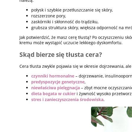
należą:
połysk i szybkie przetłuszczanie się skóry,
rozszerzone pory,
zaskórniki i skłonność do trądziku,
grubsza struktura skóry, większa odporność na mróz
Jak potwierdzić, że masz cerę tłustą? Po oczyszczeniu sk
kremu może wystąpić uczucie lekkiego dyskomfortu.
Skąd bierze się tłusta cera?
Cera tłusta zwykle pojawia się w okresie dojrzewania, al
czynniki hormonalne
– dojrzewanie, insulinooporn
predyspozycje genetyczne
,
niewłaściwa pielęgnacja
– zbyt mocne oczyszczanie,
dieta bogata w cukier
i żywność wysoko przetworz
stres i zanieczyszczenia środowiska
.