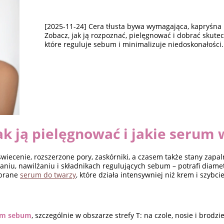
[2025-11-24] Cera tłusta bywa wymagająca, kapryśna 
Zobacz, jak ją rozpoznać, pielęgnować i dobrać skute
które reguluje sebum i minimalizuje niedoskonałości.
jak ją pielęgnować i jakie serum
 świecenie, rozszerzone pory, zaskórniki, a czasem także stany zap
iu, nawilżaniu i składnikach regulujących sebum – potrafi diamet
obrane
serum do twarzy
, które działa intensywniej niż krem i szybcie
em sebum
, szczególnie w obszarze strefy T: na czole, nosie i brodzi