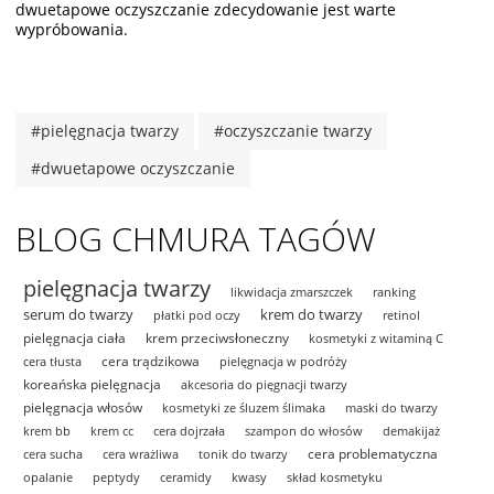
dwuetapowe oczyszczanie zdecydowanie jest warte
wypróbowania.
#pielęgnacja twarzy
#oczyszczanie twarzy
#dwuetapowe oczyszczanie
BLOG CHMURA TAGÓW
pielęgnacja twarzy
likwidacja zmarszczek
ranking
serum do twarzy
krem do twarzy
płatki pod oczy
retinol
pielęgnacja ciała
krem przeciwsłoneczny
kosmetyki z witaminą C
cera trądzikowa
cera tłusta
pielęgnacja w podróży
koreańska pielęgnacja
akcesoria do pięgnacji twarzy
pielęgnacja włosów
kosmetyki ze śluzem ślimaka
maski do twarzy
krem bb
krem cc
cera dojrzała
szampon do włosów
demakijaż
cera problematyczna
cera sucha
cera wrażliwa
tonik do twarzy
opalanie
peptydy
ceramidy
kwasy
skład kosmetyku