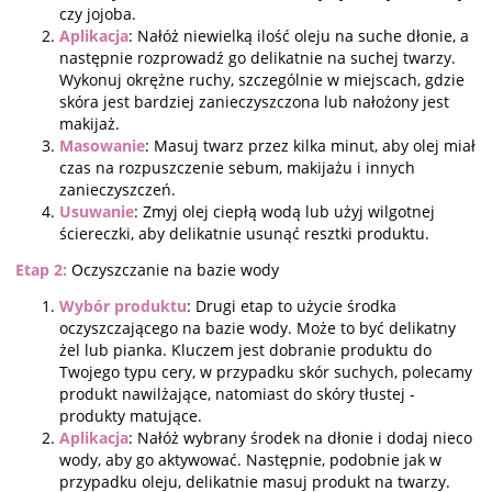
czy jojoba.
Aplikacja
: Nałóż niewielką ilość oleju na suche dłonie, a
następnie rozprowadź go delikatnie na suchej twarzy.
Wykonuj okrężne ruchy, szczególnie w miejscach, gdzie
skóra jest bardziej zanieczyszczona lub nałożony jest
makijaż.
Masowanie
: Masuj twarz przez kilka minut, aby olej miał
czas na rozpuszczenie sebum, makijażu i innych
zanieczyszczeń.
Usuwanie
: Zmyj olej ciepłą wodą lub użyj wilgotnej
ściereczki, aby delikatnie usunąć resztki produktu.
Etap 2:
Oczyszczanie na bazie wody
Wybór produktu
: Drugi etap to użycie środka
oczyszczającego na bazie wody. Może to być delikatny
żel lub pianka. Kluczem jest dobranie produktu do
Twojego typu cery, w przypadku skór suchych, polecamy
produkt nawilżające, natomiast do skóry tłustej -
produkty matujące.
Aplikacja
: Nałóż wybrany środek na dłonie i dodaj nieco
wody, aby go aktywować. Następnie, podobnie jak w
przypadku oleju, delikatnie masuj produkt na twarzy.