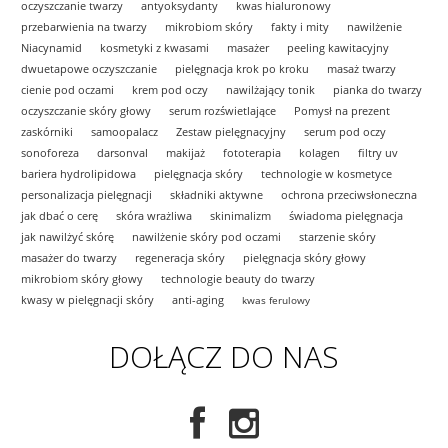
oczyszczanie twarzy
antyoksydanty
kwas hialuronowy
przebarwienia na twarzy
mikrobiom skóry
fakty i mity
nawilżenie
Niacynamid
kosmetyki z kwasami
masażer
peeling kawitacyjny
dwuetapowe oczyszczanie
pielęgnacja krok po kroku
masaż twarzy
cienie pod oczami
krem pod oczy
nawilżający tonik
pianka do twarzy
oczyszczanie skóry głowy
serum rozświetlające
Pomysł na prezent
zaskórniki
samoopalacz
Zestaw pielęgnacyjny
serum pod oczy
sonoforeza
darsonval
makijaż
fototerapia
kolagen
filtry uv
bariera hydrolipidowa
pielęgnacja skóry
technologie w kosmetyce
personalizacja pielęgnacji
składniki aktywne
ochrona przeciwsłoneczna
jak dbać o cerę
skóra wrażliwa
skinimalizm
świadoma pielęgnacja
jak nawilżyć skórę
nawilżenie skóry pod oczami
starzenie skóry
masażer do twarzy
regeneracja skóry
pielęgnacja skóry głowy
mikrobiom skóry głowy
technologie beauty do twarzy
kwasy w pielęgnacji skóry
anti-aging
kwas ferulowy
DOŁĄCZ DO NAS