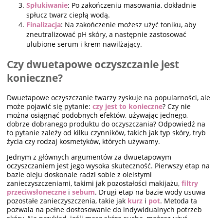
Spłukiwanie
: Po zakończeniu masowania, dokładnie
spłucz twarz ciepłą wodą.
Finalizacja
: Na zakończenie możesz użyć toniku, aby
zneutralizować pH skóry, a następnie zastosować
ulubione serum i krem nawilżający.
Czy dwuetapowe oczyszczanie jest
konieczne?
Dwuetapowe oczyszczanie twarzy zyskuje na popularności, ale
może pojawić się pytanie:
czy jest to konieczne
? Czy nie
można osiągnąć podobnych efektów, używając jednego,
dobrze dobranego produktu do oczyszczania? Odpowiedź na
to pytanie zależy od kilku czynników, takich jak typ skóry, tryb
życia czy rodzaj kosmetyków, których używamy.
Jednym z głównych argumentów za dwuetapowym
oczyszczaniem jest jego wysoka skuteczność. Pierwszy etap na
bazie oleju doskonale radzi sobie z oleistymi
zanieczyszczeniami, takimi jak pozostałości makijażu,
filtry
przeciwsłoneczne
i
sebum
. Drugi etap na bazie wody usuwa
pozostałe zanieczyszczenia, takie jak
kurz
i
pot
. Metoda ta
pozwala na pełne dostosowanie do indywidualnych potrzeb