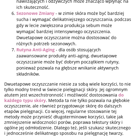
nawilżających i odżywczych może znacząco wpłynąć na
ich skuteczność.
Sezonowe Zmiany
- w zimie skóra może być bardziej
sucha i wymagać delikatniejszego oczyszczania, podczas
gdy w lecie zwiększona produkcja sebum może
wymagać bardziej intensywnego oczyszczenia.
Dwuetapowe oczyszczanie można dostosować do
różnych potrzeb sezonowych.
Rutyna Anti-Aging
- dla osób stosujących
zaawansowane produkty anti-aging, dwuetapowe
oczyszczanie może być dobrym początkiem rutyny,
ponieważ pozwala na głębsze wnikanie aktywnych
składników.
Dwuetapowe oczyszczanie niesie za sobą wiele korzyści, to nie
tylko modny trend w świecie pielęgnacji skóry. Jej ogromnym
atutem jest wszechstronność i możliwość dostosowania
do
każdego typu skóry
. Metoda ta nie tylko pozwala na głębokie
oczyszczenie, ale również przygotowuje skórę do dalszych
etapów pielęgnacji. Co więcej, regularne stosowanie tej
metody może przynieść długoterminowe korzyści, takie jak
zmniejszenie widoczności porów, poprawa tekstury skóry i
ogólne jej odmłodzenie. Dlatego też, jeśli szukasz skutecznego
i jednocześnie delikatnego sposobu na pielęgnację twarzy,