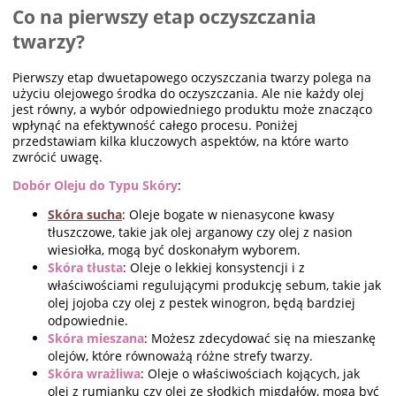
Co na pierwszy etap oczyszczania
twarzy?
Pierwszy etap dwuetapowego oczyszczania twarzy polega na
użyciu olejowego środka do oczyszczania. Ale nie każdy olej
jest równy, a wybór odpowiedniego produktu może znacząco
wpłynąć na efektywność całego procesu. Poniżej
przedstawiam kilka kluczowych aspektów, na które warto
zwrócić uwagę.
Dobór Oleju do Typu Skóry
:
Skóra sucha
: Oleje bogate w nienasycone kwasy
tłuszczowe, takie jak olej arganowy czy olej z nasion
wiesiołka, mogą być doskonałym wyborem.
Skóra tłusta
: Oleje o lekkiej konsystencji i z
właściwościami regulującymi produkcję sebum, takie jak
olej jojoba czy olej z pestek winogron, będą bardziej
odpowiednie.
Skóra mieszana
: Możesz zdecydować się na mieszankę
olejów, które równoważą różne strefy twarzy.
Skóra wrażliwa
: Oleje o właściwościach kojących, jak
olej z rumianku czy olej ze słodkich migdałów, mogą być