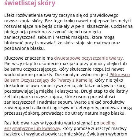
świetlistej skóry
Efekt rozświetlenia twarzy zaczyna się od prawidłowego
oczyszczania skóry. Bez tego kroku nawet najlepsze kosmetyki
rozświetlające nie będą działały w pełni skutecznie. Codzienna
pielęgnacja powinna zaczynać się od usunięcia
zanieczyszczeń, sebum i resztek makijażu, które mogą
blokować pory i sprawiać, że skóra staje się matowa oraz
pozbawiona blasku.
Kluczowe znaczenie ma
dwuetapowe oczyszczanie twarzy
.
Pierwszy etap to usunięcie makijażu przy pomocy olejku lub
balsamu oczyszczającego, który skutecznie rozpuści nawet
wodoodporne produkty. Doskonałym wyborem jest
Pittoresco
Balsam Oczyszczający do Twarzy z Kamelią
, który nie tylko
dokładnie usuwa zanieczyszczenia, ale także odżywia skórę,
pozostawiając ją miękką i elastyczną. Drugi etap to delikatny
żel lub pianka oczyszczająca, które usuną pozostałości
zanieczyszczeń i nadmiar sebum. Warto unikać produktów
zawierających alkohol i agresywne detergenty, ponieważ mogą
przesuszyć skórę, prowadząc do utraty naturalnego blasku.
Raz lub dwa razy w tygodniu warto sięgnąć po
peeling
enzymatyczny lub kwasowy
, który pomoże złuszczyć martwy
naskórek i wygładzi powierzchnię skóry. Świetnym wyborem