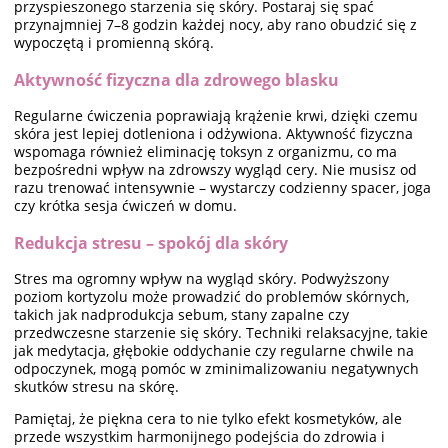
przyspieszonego starzenia się skóry. Postaraj się spać
przynajmniej 7–8 godzin każdej nocy, aby rano obudzić się z
wypoczętą i promienną skórą.
Aktywność fizyczna dla zdrowego blasku
Regularne ćwiczenia poprawiają krążenie krwi, dzięki czemu
skóra jest lepiej dotleniona i odżywiona. Aktywność fizyczna
wspomaga również eliminację toksyn z organizmu, co ma
bezpośredni wpływ na zdrowszy wygląd cery. Nie musisz od
razu trenować intensywnie – wystarczy codzienny spacer, joga
czy krótka sesja ćwiczeń w domu.
Redukcja stresu – spokój dla skóry
Stres ma ogromny wpływ na wygląd skóry. Podwyższony
poziom kortyzolu może prowadzić do problemów skórnych,
takich jak nadprodukcja sebum, stany zapalne czy
przedwczesne starzenie się skóry. Techniki relaksacyjne, takie
jak medytacja, głębokie oddychanie czy regularne chwile na
odpoczynek, mogą pomóc w zminimalizowaniu negatywnych
skutków stresu na skórę.
Pamiętaj, że piękna cera to nie tylko efekt kosmetyków, ale
przede wszystkim harmonijnego podejścia do zdrowia i