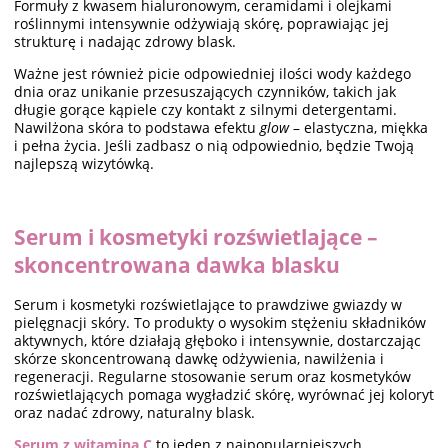
Formuły z kwasem hialuronowym, ceramidami i olejkami
roślinnymi intensywnie odżywiają skórę, poprawiając jej
strukturę i nadając zdrowy blask.
Ważne jest również picie odpowiedniej ilości wody każdego
dnia oraz unikanie przesuszających czynników, takich jak
długie gorące kąpiele czy kontakt z silnymi detergentami.
Nawilżona skóra to podstawa efektu
glow
– elastyczna, miękka
i pełna życia. Jeśli zadbasz o nią odpowiednio, będzie Twoją
najlepszą wizytówką.
Serum i kosmetyki rozświetlające –
skoncentrowana dawka blasku
Serum i kosmetyki rozświetlające to prawdziwe gwiazdy w
pielęgnacji skóry. To produkty o wysokim stężeniu składników
aktywnych, które działają głęboko i intensywnie, dostarczając
skórze skoncentrowaną dawkę odżywienia, nawilżenia i
regeneracji. Regularne stosowanie serum oraz kosmetyków
rozświetlających pomaga wygładzić skórę, wyrównać jej koloryt
oraz nadać zdrowy, naturalny blask.
Serum z witaminą C
to jeden z najpopularniejszych