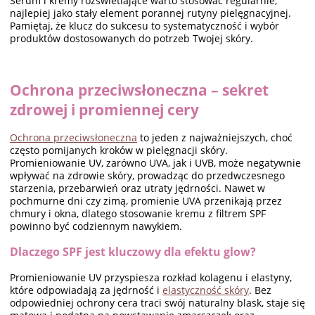
Serum i kremy rozświetlające warto stosować regularnie,
najlepiej jako stały element porannej rutyny pielęgnacyjnej.
Pamiętaj, że klucz do sukcesu to systematyczność i wybór
produktów dostosowanych do potrzeb Twojej skóry.
Ochrona przeciwsłoneczna – sekret
zdrowej i promiennej cery
Ochrona przeciwsłoneczna
to jeden z najważniejszych, choć
często pomijanych kroków w pielęgnacji skóry.
Promieniowanie UV, zarówno UVA, jak i UVB, może negatywnie
wpływać na zdrowie skóry, prowadząc do przedwczesnego
starzenia, przebarwień oraz utraty jędrności. Nawet w
pochmurne dni czy zimą, promienie UVA przenikają przez
chmury i okna, dlatego stosowanie kremu z filtrem SPF
powinno być codziennym nawykiem.
Dlaczego SPF jest kluczowy dla efektu glow?
Promieniowanie UV przyspiesza rozkład kolagenu i elastyny,
które odpowiadają za jędrność i
elastyczność skóry
. Bez
odpowiedniej ochrony cera traci swój naturalny blask, staje się