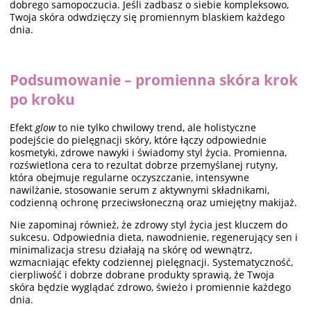
dobrego samopoczucia. Jeśli zadbasz o siebie kompleksowo,
Twoja skóra odwdzięczy się promiennym blaskiem każdego
dnia.
Podsumowanie – promienna skóra krok
po kroku
Efekt
glow
to nie tylko chwilowy trend, ale holistyczne
podejście do pielęgnacji skóry, które łączy odpowiednie
kosmetyki, zdrowe nawyki i świadomy styl życia. Promienna,
rozświetlona cera to rezultat dobrze przemyślanej rutyny,
która obejmuje regularne oczyszczanie, intensywne
nawilżanie, stosowanie serum z aktywnymi składnikami,
codzienną ochronę przeciwsłoneczną oraz umiejętny makijaż.
Nie zapominaj również, że zdrowy styl życia jest kluczem do
sukcesu. Odpowiednia dieta, nawodnienie, regenerujący sen i
minimalizacja stresu działają na skórę od wewnątrz,
wzmacniając efekty codziennej pielęgnacji. Systematyczność,
cierpliwość i dobrze dobrane produkty sprawią, że Twoja
skóra będzie wyglądać zdrowo, świeżo i promiennie każdego
dnia.