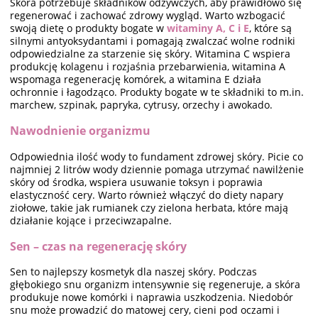
Skóra potrzebuje składników odżywczych, aby prawidłowo się
regenerować i zachować zdrowy wygląd. Warto wzbogacić
swoją dietę o produkty bogate w
witaminy A, C i E
, które są
silnymi antyoksydantami i pomagają zwalczać wolne rodniki
odpowiedzialne za starzenie się skóry. Witamina C wspiera
produkcję kolagenu i rozjaśnia przebarwienia, witamina A
wspomaga regenerację komórek, a witamina E działa
ochronnie i łagodząco. Produkty bogate w te składniki to m.in.
marchew, szpinak, papryka, cytrusy, orzechy i awokado.
Nawodnienie organizmu
Odpowiednia ilość wody to fundament zdrowej skóry. Picie co
najmniej 2 litrów wody dziennie pomaga utrzymać nawilżenie
skóry od środka, wspiera usuwanie toksyn i poprawia
elastyczność cery. Warto również włączyć do diety napary
ziołowe, takie jak rumianek czy zielona herbata, które mają
działanie kojące i przeciwzapalne.
Sen – czas na regenerację skóry
Sen to najlepszy kosmetyk dla naszej skóry. Podczas
głębokiego snu organizm intensywnie się regeneruje, a skóra
produkuje nowe komórki i naprawia uszkodzenia. Niedobór
snu może prowadzić do matowej cery, cieni pod oczami i