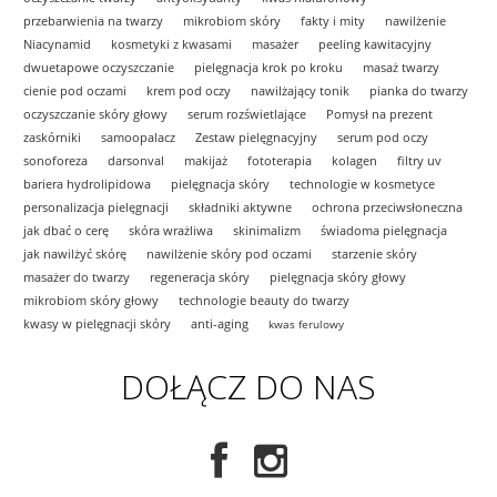
przebarwienia na twarzy
mikrobiom skóry
fakty i mity
nawilżenie
Niacynamid
kosmetyki z kwasami
masażer
peeling kawitacyjny
dwuetapowe oczyszczanie
pielęgnacja krok po kroku
masaż twarzy
cienie pod oczami
krem pod oczy
nawilżający tonik
pianka do twarzy
oczyszczanie skóry głowy
serum rozświetlające
Pomysł na prezent
zaskórniki
samoopalacz
Zestaw pielęgnacyjny
serum pod oczy
sonoforeza
darsonval
makijaż
fototerapia
kolagen
filtry uv
bariera hydrolipidowa
pielęgnacja skóry
technologie w kosmetyce
personalizacja pielęgnacji
składniki aktywne
ochrona przeciwsłoneczna
jak dbać o cerę
skóra wrażliwa
skinimalizm
świadoma pielęgnacja
jak nawilżyć skórę
nawilżenie skóry pod oczami
starzenie skóry
masażer do twarzy
regeneracja skóry
pielęgnacja skóry głowy
mikrobiom skóry głowy
technologie beauty do twarzy
kwasy w pielęgnacji skóry
anti-aging
kwas ferulowy
DOŁĄCZ DO NAS