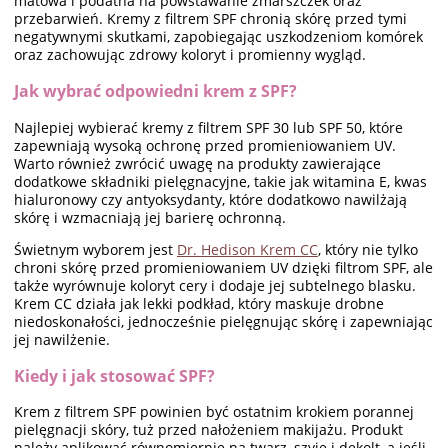
matowa i podatna na powstawanie zmarszczek oraz
przebarwień. Kremy z filtrem SPF chronią skórę przed tymi
negatywnymi skutkami, zapobiegając uszkodzeniom komórek
oraz zachowując zdrowy koloryt i promienny wygląd.
Jak wybrać odpowiedni krem z SPF?
Najlepiej wybierać kremy z filtrem SPF 30 lub SPF 50, które
zapewniają wysoką ochronę przed promieniowaniem UV.
Warto również zwrócić uwagę na produkty zawierające
dodatkowe składniki pielęgnacyjne, takie jak witamina E, kwas
hialuronowy czy antyoksydanty, które dodatkowo nawilżają
skórę i wzmacniają jej barierę ochronną.
Świetnym wyborem jest
Dr. Hedison Krem CC
, który nie tylko
chroni skórę przed promieniowaniem UV dzięki filtrom SPF, ale
także wyrównuje koloryt cery i dodaje jej subtelnego blasku.
Krem CC działa jak lekki podkład, który maskuje drobne
niedoskonałości, jednocześnie pielęgnując skórę i zapewniając
jej nawilżenie.
Kiedy i jak stosować SPF?
Krem z filtrem SPF powinien być ostatnim krokiem porannej
pielęgnacji skóry, tuż przed nałożeniem makijażu. Produkt
należy aplikować równomiernie na twarz, szyję i dekolt, a jeśli