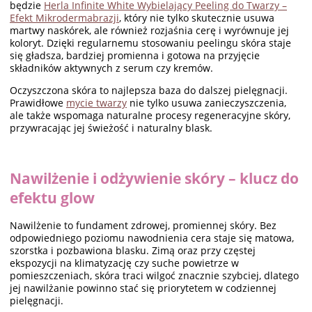
będzie
Herla Infinite White Wybielający Peeling do Twarzy –
Efekt Mikrodermabrazji
, który nie tylko skutecznie usuwa
martwy naskórek, ale również rozjaśnia cerę i wyrównuje jej
koloryt. Dzięki regularnemu stosowaniu peelingu skóra staje
się gładsza, bardziej promienna i gotowa na przyjęcie
składników aktywnych z serum czy kremów.
Oczyszczona skóra to najlepsza baza do dalszej pielęgnacji.
Prawidłowe
mycie twarzy
nie tylko usuwa zanieczyszczenia,
ale także wspomaga naturalne procesy regeneracyjne skóry,
przywracając jej świeżość i naturalny blask.
Nawilżenie i odżywienie skóry – klucz do
efektu glow
Nawilżenie to fundament zdrowej, promiennej skóry. Bez
odpowiedniego poziomu nawodnienia cera staje się matowa,
szorstka i pozbawiona blasku. Zimą oraz przy częstej
ekspozycji na klimatyzację czy suche powietrze w
pomieszczeniach, skóra traci wilgoć znacznie szybciej, dlatego
jej nawilżanie powinno stać się priorytetem w codziennej
pielęgnacji.