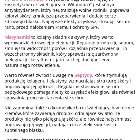
kosmetyków rozświetlających. Witamina C jest silnym
antyoksydantem, który neutralizuje wolne rodniki, poprawia
koloryt skóry, zmniejsza przebarwienia i dodaje cerze
zdrowego blasku. Najlepsze efekty uzyskasz, stosując serum
rano, przed nałożeniem kremu i ochrony SPF.
Niacynamid
to kolejny składnik aktywny, który warto
wprowadzić do swojej pielęgnacji. Reguluje produkcję sebum,
zmniejsza widoczność porów i rozjaśnia przebarwienia. To
wszechstronny składnik, który sprawdzi się zarówno w
pielęgnacji skóry tłustej, jak i suchej, dodając cerze
naturalnego rozświetlenia.
Warto również zwrócić uwagę na
peptydy
, które stymulują
produkcję kolagenu i elastyny, wzmacniając strukturę skóry i
poprawiając jej jędrność. Regularne stosowanie serum
peptydowego pomaga nie tylko uzyskać efekt glow, ale również
spowalnia procesy starzenia się skóry.
Nie zapominaj także o kosmetykach rozświetlających w formie
kremów, które zawierają drobinki odbijające światło. Te
produkty nie tylko pielęgnują skórę, ale również natychmiast
poprawiają jej wygląd, nadając cerze efekt świeżości i
subtelnego blasku.