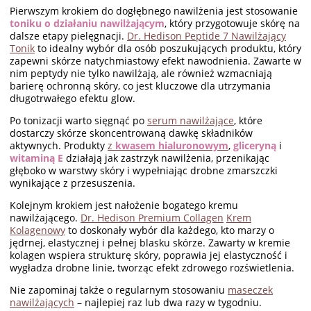
Pierwszym krokiem do dogłębnego nawilżenia jest stosowanie
toniku o działaniu nawilżającym
, który przygotowuje skórę na
dalsze etapy pielęgnacji.
Dr. Hedison Peptide 7 Nawilżający
Tonik
to idealny wybór dla osób poszukujących produktu, który
zapewni skórze natychmiastowy efekt nawodnienia. Zawarte w
nim peptydy nie tylko nawilżają, ale również wzmacniają
barierę ochronną skóry, co jest kluczowe dla utrzymania
długotrwałego efektu glow.
Po tonizacji warto sięgnąć po
serum nawilżające
, które
dostarczy skórze skoncentrowaną dawkę składników
aktywnych. Produkty
z
kwasem hialuronowym
,
gliceryną
i
witaminą E
działają jak zastrzyk nawilżenia, przenikając
głęboko w warstwy skóry i wypełniając drobne zmarszczki
wynikające z przesuszenia.
Kolejnym krokiem jest nałożenie bogatego kremu
nawilżającego.
Dr. Hedison Premium Collagen
Krem
Kolagenowy
to doskonały wybór dla każdego, kto marzy o
jędrnej, elastycznej i pełnej blasku skórze. Zawarty w kremie
kolagen wspiera strukturę skóry, poprawia jej elastyczność i
wygładza drobne linie, tworząc efekt zdrowego rozświetlenia.
Nie zapominaj także o regularnym stosowaniu
maseczek
nawilżających
– najlepiej raz lub dwa razy w tygodniu.