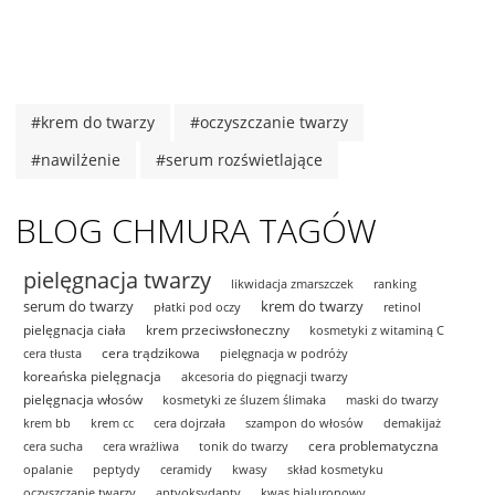
#krem do twarzy
#oczyszczanie twarzy
#nawilżenie
#serum rozświetlające
BLOG CHMURA TAGÓW
pielęgnacja twarzy
likwidacja zmarszczek
ranking
serum do twarzy
krem do twarzy
płatki pod oczy
retinol
pielęgnacja ciała
krem przeciwsłoneczny
kosmetyki z witaminą C
cera trądzikowa
cera tłusta
pielęgnacja w podróży
koreańska pielęgnacja
akcesoria do pięgnacji twarzy
pielęgnacja włosów
kosmetyki ze śluzem ślimaka
maski do twarzy
krem bb
krem cc
cera dojrzała
szampon do włosów
demakijaż
cera problematyczna
cera sucha
cera wrażliwa
tonik do twarzy
opalanie
peptydy
ceramidy
kwasy
skład kosmetyku
oczyszczanie twarzy
antyoksydanty
kwas hialuronowy