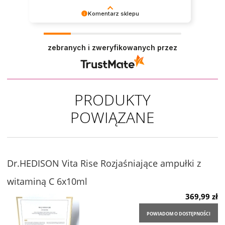
Komentarz sklepu
Bardzo cieszy nas Twoja świetna recenzja!
Ciężko pracujemy, aby sprostać wymaganiom
zebranych i zweryfikowanych przez
klientów takich jak Ty i jesteśmy zadowoleni, że
nam się udało. Mamy nadzieję, że do nas wrócisz
:) Pozdrawiamy
PRODUKTY
POWIĄZANE
Dr.HEDISON Vita Rise Rozjaśniające ampułki z
witaminą C 6x10ml
369,99 zł
POWIADOM O DOSTĘPNOŚCI