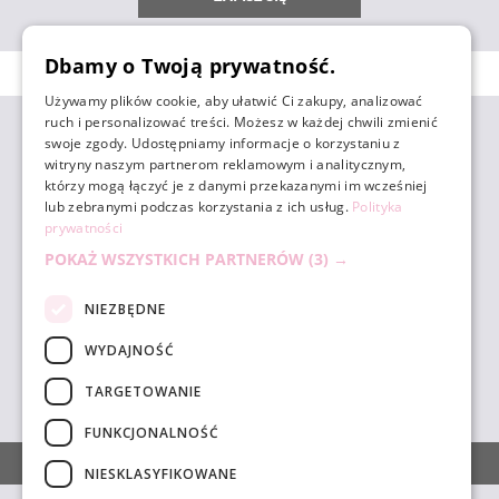
Dbamy o Twoją prywatność.
Używamy plików cookie, aby ułatwić Ci zakupy, analizować
ruch i personalizować treści. Możesz w każdej chwili zmienić
ZAKUPY
swoje zgody. Udostępniamy informacje o korzystaniu z
witryny naszym partnerom reklamowym i analitycznym,
którzy mogą łączyć je z danymi przekazanymi im wcześniej
POMOC
lub zebranymi podczas korzystania z ich usług.
Polityka
prywatności
POKAŻ WSZYSTKICH PARTNERÓW
(3) →
MOJE KONTO
NIEZBĘDNE
INFORMACJE
WYDAJNOŚĆ
TARGETOWANIE
sklep@unicornbeauty.com.pl
| tel.
+48 518 010 898
FUNKCJONALNOŚĆ
POKAŻ PEŁNĄ WERSJĘ STRONY
NIESKLASYFIKOWANE