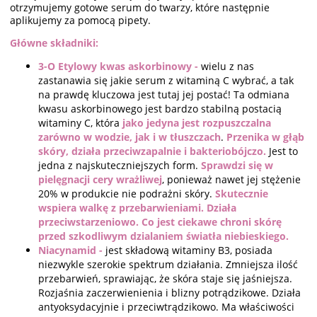
otrzymujemy gotowe serum do twarzy, które następnie
aplikujemy za pomocą pipety.
Główne składniki:
3-O Etylowy kwas askorbinowy -
wielu z nas
zastanawia się jakie serum z witaminą C wybrać, a tak
na prawdę kluczowa jest tutaj jej postać! Ta odmiana
kwasu askorbinowego jest bardzo stabilną postacią
witaminy C, która
jako jedyna jest rozpuszczalna
zarówno w wodzie, jak i w tłuszczach
.
Przenika w głąb
skóry, działa przeciwzapalnie i bakteriobójczo.
Jest to
jedna z najskuteczniejszych form.
Sprawdzi się w
pielęgnacji cery wrażliwej
, ponieważ nawet jej stężenie
20% w produkcie nie podrażni skóry.
Skutecznie
wspiera walkę z przebarwieniami. Działa
przeciwstarzeniowo. Co jest ciekawe chroni skórę
przed szkodliwym dzialaniem światła niebieskiego.
Niacynamid -
jest składową witaminy B3, posiada
niezwykle szerokie spektrum działania. Zmniejsza ilość
przebarwień, sprawiając, że skóra staje się jaśniejsza.
Rozjaśnia zaczerwienienia i blizny potrądzikowe. Działa
antyoksydacyjnie i przeciwtrądzikowo. Ma właściwości