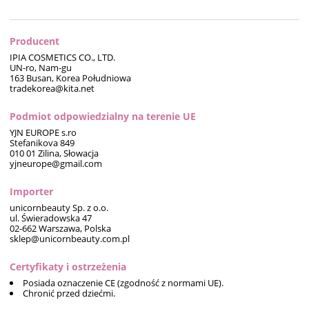
Producent
IPIA COSMETICS CO., LTD.
UN-ro, Nam-gu
163 Busan, Korea Południowa
tradekorea@kita.net
Podmiot odpowiedzialny na terenie UE
YJN EUROPE s.ro
Stefanikova 849
010 01 Zilina, Słowacja
yjneurope@gmail.com
Importer
unicornbeauty Sp. z o.o.
ul. Świeradowska 47
02-662 Warszawa, Polska
sklep@unicornbeauty.com.pl
Certyfikaty i ostrzeżenia
Posiada oznaczenie CE (zgodność z normami UE).
Chronić przed dziećmi.