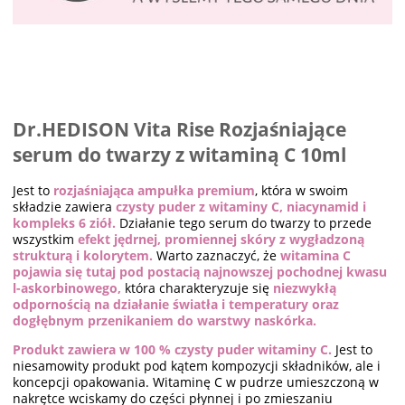
Dr.HEDISON Vita Rise Rozjaśniające
serum do twarzy z witaminą C 10ml
Jest to
rozjaśniająca ampułka premium
, która w swoim
składzie zawiera
czysty puder z witaminy C, niacynamid i
kompleks 6 ziół.
Działanie tego serum do twarzy to przede
wszystkim
efekt jędrnej, promiennej skóry z wygładzoną
strukturą i kolorytem.
Warto zaznaczyć, że
witamina C
pojawia się tutaj pod postacią najnowszej pochodnej kwasu
l-askorbinowego,
która charakteryzuje się
niezwykłą
odpornością na działanie światła i temperatury oraz
dogłębnym przenikaniem do warstwy naskórka.
Produkt zawiera w 100 % czysty puder witaminy C.
Jest to
niesamowity produkt pod kątem kompozycji składników, ale i
koncepcji opakowania. Witaminę C w pudrze umieszczoną w
nakrętce wciskamy do części płynnej i po zmieszaniu