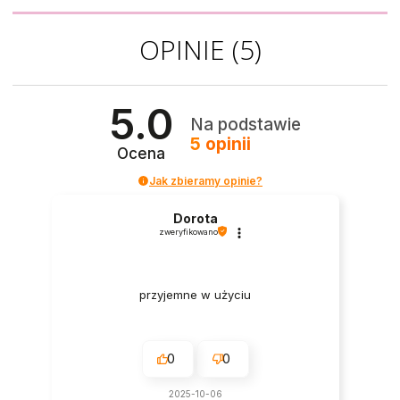
OPINIE
(5)
5.0
Na podstawie
5
opinii
Ocena
Jak zbieramy opinie?
Dorota
zweryfikowano
przyjemne w użyciu
0
0
2025-10-06