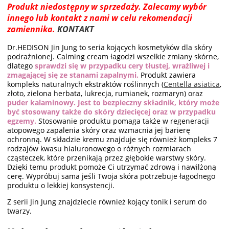
Produkt niedostępny w sprzedaży. Zalecamy wybór
innego lub kontakt z nami w celu rekomendacji
zamiennika.
KONTAKT
Dr.HEDISON Jin Jung to seria kojących kosmetyków dla skóry
podrażnionej. Calming cream łagodzi wszelkie zmiany skórne,
dlatego
sprawdzi się w przypadku cery tłustej, wrażliwej i
zmagającej się ze stanami zapalnymi.
Produkt zawiera
kompleks naturalnych ekstraktów roślinnych (
Centella asiatica
,
złoto, zielona herbata, lukrecja, rumianek, rozmaryn) oraz
puder kalaminowy. Jest to bezpieczny składnik, który może
być stosowany także do skóry dziecięcej oraz w przypadku
egzemy.
Stosowanie produktu pomaga także w regeneracji
atopowego zapalenia skóry oraz wzmacnia jej barierę
ochronną. W składzie kremu znajduje się również kompleks 7
rodzajów kwasu hialuronowego o różnych rozmiarach
cząsteczek, które przenikają przez głębokie warstwy skóry.
Dzięki temu produkt pomoże Ci utrzymać zdrową i nawilżoną
cerę. Wypróbuj sama jeśli Twoja skóra potrzebuje łagodnego
produktu o lekkiej konsystencji.
Z serii Jin Jung znajdziecie również kojący tonik i serum do
twarzy.