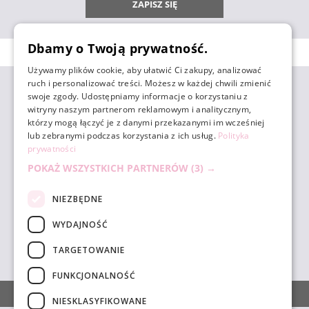
ZAPISZ SIĘ
Dbamy o Twoją prywatność.
Używamy plików cookie, aby ułatwić Ci zakupy, analizować
ruch i personalizować treści. Możesz w każdej chwili zmienić
ZAKUPY
swoje zgody. Udostępniamy informacje o korzystaniu z
witryny naszym partnerom reklamowym i analitycznym,
którzy mogą łączyć je z danymi przekazanymi im wcześniej
POMOC
lub zebranymi podczas korzystania z ich usług.
Polityka
prywatności
POKAŻ WSZYSTKICH PARTNERÓW
(3) →
MOJE KONTO
NIEZBĘDNE
INFORMACJE
WYDAJNOŚĆ
TARGETOWANIE
sklep@unicornbeauty.com.pl
| tel.
+48 518 010 898
FUNKCJONALNOŚĆ
POKAŻ PEŁNĄ WERSJĘ STRONY
NIESKLASYFIKOWANE