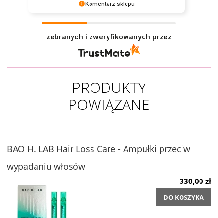
Komentarz sklepu
Dziękujemy za tak pozytywną opinię - to czysta
przyjemność obsługiwać takich klientów!
zebranych i zweryfikowanych przez
Doceniamy czas i wysiłek włożony w podzielenie
się z nami Twoimi doświadczeniami. Do
zobaczenia!
PRODUKTY
POWIĄZANE
BAO H. LAB Hair Loss Care - Ampułki przeciw
wypadaniu włosów
330,00 zł
DO KOSZYKA