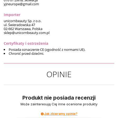
010 01 Zilina, Słowacja
yjneurope@gmail.com
Importer
unicornbeauty Sp. z o.o.
ul. Świeradowska 47
02-662 Warszawa, Polska
sklep@unicornbeauty.com.pl
Certyfikaty i ostrzeżenia
Posiada oznaczenie CE (zgodność z normami UE).
Chronić przed dziećmi.
OPINIE
Produkt nie posiada recenzji
Może zainteresują Cię inne ocenione produkty
Jak zbieramy opinie?