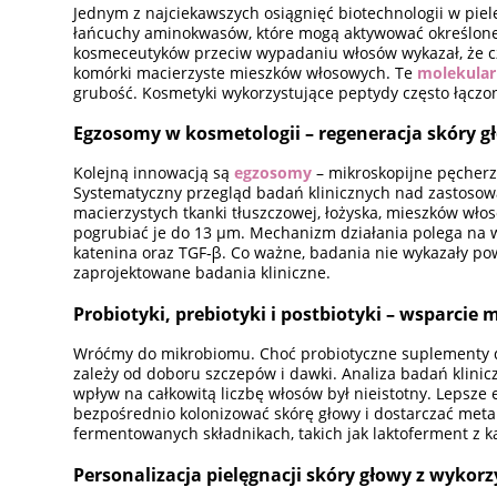
Jednym z najciekawszych osiągnięć biotechnologii w piel
łańcuchy aminokwasów, które mogą aktywować określone 
kosmeceutyków przeciw wypadaniu włosów wykazał, że cz
komórki macierzyste mieszków włosowych. Te
molekula
grubość. Kosmetyki wykorzystujące peptydy często łączon
Egzosomy w kosmetologii – regeneracja skóry g
Kolejną innowacją są
egzosomy
– mikroskopijne pęcherz
Systematyczny przegląd badań klinicznych nad zastoso
macierzystych tkanki tłuszczowej, łożyska, mieszków wł
pogrubiać je do 13 µm. Mechanizm działania polega na w
katenina oraz TGF‑β. Co ważne, badania nie wykazały po
zaprojektowane badania kliniczne.
Probiotyki, prebiotyki i postbiotyki – wsparcie
Wróćmy do mikrobiomu. Choć probiotyczne suplementy d
zależy od doboru szczepów i dawki. Analiza badań klinicz
wpływ na całkowitą liczbę włosów był nieistotny. Lepsze 
bezpośrednio kolonizować skórę głowy i dostarczać meta
fermentowanych składnikach, takich jak laktoferment z 
Personalizacja pielęgnacji skóry głowy z wykorz