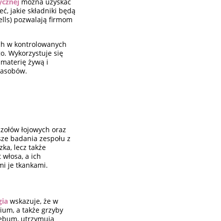
ycznej
można uzyskać
ć, jakie składniki będą
ells) pozwalają firmom
ych w kontrolowanych
o. Wykorzystuje się
 materię żywą i
zasobów.
czołów łojowych oraz
sze badania zespołu z
ka, lecz także
 włosa, a ich
i je tkankami.
gia
wskazuje, że w
ium, a także grzyby
sebum, utrzymują