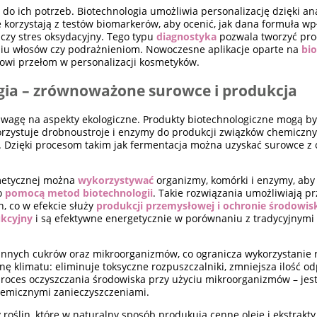
 ich potrzeb. Biotechnologia umożliwia personalizację dzięki anal
 korzystają z testów biomarkerów, aby ocenić, jak dana formuła wp
czy stres oksydacyjny. Tego typu
diagnostyka
pozwala tworzyć pro
 włosów czy podrażnieniom. Nowoczesne aplikacje oparte na
bi
nowi przełom w personalizacji kosmetyków.
gia – zrównoważone surowce i produkcja
wagę na aspekty ekologiczne. Produkty biotechnologiczne mogą by
rzystuje drobnoustroje i enzymy do produkcji związków chemiczn
w. Dzięki procesom takim jak fermentacja można uzyskać surowce z
metycznej można
wykorzystywać
organizmy, komórki i enzymy, aby
o
pomocą metod biotechnologii
. Takie rozwiązania umożliwiają p
, co w efekcie służy
produkcji przemysłowej i ochronie środowis
kcyjny
i są efektywne energetycznie w porównaniu z tradycyjnymi
linnych cukrów oraz mikroorganizmów, co ogranicza wykorzystanie 
nę klimatu: eliminuje toksyczne rozpuszczalniki, zmniejsza ilość 
roces oczyszczania środowiska przy użyciu mikroorganizmów – jest
emicznymi zanieczyszczeniami.
y roślin, które w naturalny sposób produkują cenne oleje i ekstrak