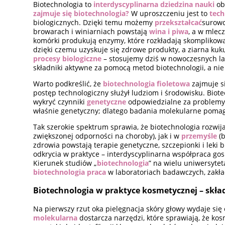
Biotechnologia to
interdyscyplinarna dziedzina nauki
obe
zajmuje się biotechnologia?
W uproszczeniu jest to
tech
biologicznych. Dzięki temu możemy
przekształcać
surowc
browarach i winiarniach powstają
wina i piwa
, a w mlec
komórki produkują enzymy, które rozkładają skomplikowa
dzięki czemu uzyskuje się zdrowe produkty, a ziarna ku
procesy biologiczne
– stosujemy dziś w nowoczesnych la
składniki aktywne za pomocą metod biotechnologii, a nie
Warto podkreślić, że
biotechnologia fioletowa
zajmuje si
postęp technologiczny służył ludziom i środowisku. Biote
wykryć czynniki
genetyczne
odpowiedzialne za problemy 
właśnie genetyczny; dlatego badania molekularne pomag
Tak szerokie spektrum sprawia, że biotechnologia rozwija
zwiększonej odporności na choroby), jak i w
przemyśle
(b
zdrowia powstają terapie genetyczne, szczepionki i leki
odkrycia w praktyce – interdyscyplinarna współpraca gos
Kierunek studiów „
biotechnologia
” na wielu uniwersytet
biotechnologia praca
w laboratoriach badawczych, zakład
Biotechnologia w praktyce kosmetycznej – skład
Na pierwszy rzut oka pielęgnacja skóry głowy wydaje s
molekularna
dostarcza narzędzi, które sprawiają, że ko