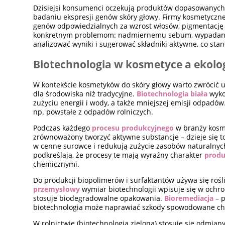
Dzisiejsi konsumenci oczekują produktów dopasowanych do
badaniu ekspresji genów skóry głowy. Firmy kosmetyczne
genów odpowiedzialnych za wzrost włosów, pigmentację 
konkretnym problemom: nadmiernemu sebum, wypadaniu
analizować wyniki i sugerować składniki aktywne, co sta
Biotechnologia w kosmetyce a ekolo
W kontekście kosmetyków do skóry głowy warto zwrócić u
dla środowiska niż tradycyjne.
Biotechnologia biała
wyko
zużyciu energii i wody, a także mniejszej emisji odpadó
np. powstałe z odpadów rolniczych.
Podczas każdego
procesu produkcyjnego
w branży kos
zrównoważony tworzyć aktywne substancje – dzieje się t
w cenne surowce i redukują zużycie zasobów naturalnych
podkreślają, że procesy te mają wyraźny charakter
produ
chemicznymi.
Do produkcji biopolimerów i surfaktantów używa się roś
przemysłowy
wymiar biotechnologii wpisuje się w ochro
stosuje biodegradowalne opakowania.
Bioremediacja
– p
biotechnologia może naprawiać szkody spowodowane ch
W rolnictwie (biotechnologia zielona) stosuje się odmian