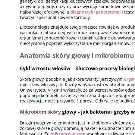
genetyki do identyfikacji kluczowych szlaków odpowiadaj
aktywne peptydy, enzymy oraz wyciągi komórkowe w spo
najbardziej efektywne, a
diagnostyki genetycznej
i test
tworzyć spersonalizowane formuły.
Biotechnologia znajduje swoje miejsce również w produ
warunkach laboratoryjnych umożliwia pozyskiwanie cenny
organizmy jednokomórkowe i tkanki roślinne do wytwarzan
nieożywioną poprzez wykorzystanie mikroorganizmów, co
Anatomia skóry głowy i mikrobiom
Cykl wzrostu włosów – kluczowe procesy biologi
Skóra głowy, podobnie jak skóra twarzy, jest żywym
orga
mieszków włosowych. Każdy włos wzrasta w obrębie poje
Uniwersytetu Virginii wykazały, że za wzrost włosów odpo
populacja komórek macierzystych znajdująca się w górnej
reaktywacja może przywrócić porost. Odkrycie to podkreś
Mikrobiom skóry
głowy – jak bakterie i grzyby
Drugim ważnym elementem jest mikrobiom – złożony ek
zdrowej skórze głowy dominują bakterie Cutibacterium a
Malassezia. Te
mikroorganizmy
współtworzą kwaśne środ