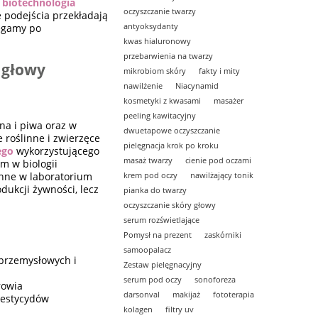
,
biotechnologia
oczyszczanie twarzy
e podejścia przekładają
antyoksydanty
ięgamy po
kwas hialuronowy
przebarwienia na twarzy
 głowy
mikrobiom skóry
fakty i mity
nawilżenie
Niacynamid
kosmetyki z kwasami
masażer
peeling kawitacyjny
na i piwa oraz w
dwuetapowe oczyszczanie
e roślinne i zwierzęce
pielęgnacja krok po kroku
ego
wykorzystującego
masaż twarzy
cienie pod oczami
om w biologii
krem pod oczy
nawilżający tonik
inne w laboratorium
dukcji żywności, lecz
pianka do twarzy
oczyszczanie skóry głowy
serum rozświetlające
Pomysł na prezent
zaskórniki
samoopalacz
przemysłowych i
Zestaw pielęgnacyjny
serum pod oczy
sonoforeza
rowia
darsonval
makijaż
fototerapia
pestycydów
kolagen
filtry uv