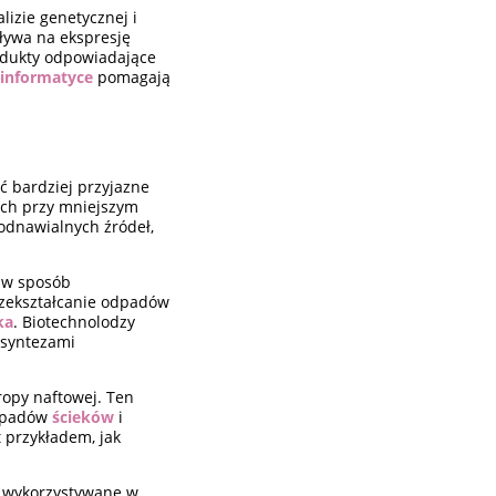
izie genetycznej i
ływa na ekspresję
dukty odpowiadające
oinformatyce
pomagają
ć bardziej przyjazne
ych przy mniejszym
 odnawialnych źródeł,
 w sposób
rzekształcanie odpadów
ka
. Biotechnolodzy
 syntezami
ropy naftowej. Ten
odpadów
ścieków
i
 przykładem, jak
ty wykorzystywane w