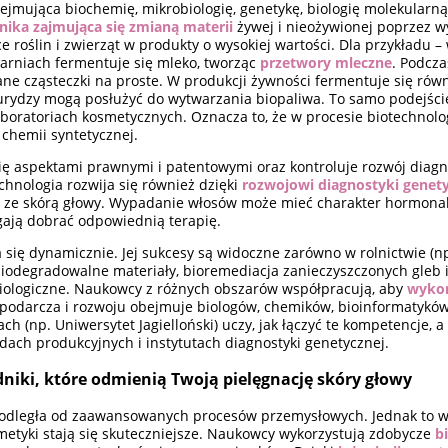
jmująca biochemię, mikrobiologię, genetykę, biologię molekularną 
nika zajmująca się zmianą materii
żywej i nieożywionej poprzez w
e roślin i zwierząt w produkty o wysokiej wartości. Dla przykładu –
zarniach fermentuje się mleko, tworząc
przetwory mleczne
. Podcz
ne cząsteczki na proste. W produkcji żywności fermentuje się rów
kurydzy mogą posłużyć do wytwarzania biopaliwa. To samo podejści
boratoriach kosmetycznych. Oznacza to, że w procesie biotechnol
 chemii syntetycznej.
ę aspektami prawnymi i patentowymi oraz kontroluje rozwój diagnos
chnologia rozwija się również dzięki
rozwojowi diagnostyki genet
ze skórą głowy. Wypadanie włosów może mieć charakter hormonal
ają dobrać odpowiednią terapię.
 się dynamicznie. Jej sukcesy są widoczne zarówno w rolnictwie (n
iodegradowalne materiały, bioremediacja zanieczyszczonych gleb i
 biologiczne. Naukowcy z różnych obszarów współpracują, aby
wyko
podarcza i rozwoju obejmuje biologów, chemików, bioinformatyków, 
ach (np. Uniwersytet Jagielloński) uczy, jak łączyć te kompetencje, 
ach produkcyjnych i instytutach diagnostyki genetycznej.
niki, które odmienią Twoją pielęgnację skóry głowy
ię odległa od zaawansowanych procesów przemysłowych. Jednak to 
smetyki stają się skuteczniejsze. Naukowcy wykorzystują zdobycze
b