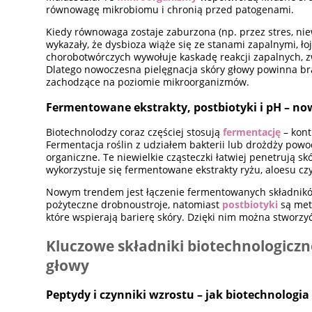
równowagę mikrobiomu i chronią przed patogenami.
Kiedy równowaga zostaje zaburzona (np. przez stres, nie
wykazały, że dysbioza wiąże się ze stanami zapalnymi,
chorobotwórczych wywołuje kaskadę reakcji zapalnych, z
Dlatego nowoczesna pielęgnacja skóry głowy powinna 
zachodzące na poziomie mikroorganizmów.
Fermentowane ekstrakty, postbiotyki i pH – n
Biotechnolodzy coraz częściej stosują
fermentację
– kont
Fermentacja roślin z udziałem bakterii lub drożdży powo
organiczne. Te niewielkie cząsteczki łatwiej penetrują sk
wykorzystuje się fermentowane ekstrakty ryżu, aloesu czy
Nowym trendem jest łączenie fermentowanych składników
pożyteczne drobnoustroje, natomiast
postbiotyki
są meta
które wspierają barierę skóry. Dzięki nim można stworzy
Kluczowe składniki biotechnologiczne
głowy
Peptydy i czynniki wzrostu – jak biotechnolog