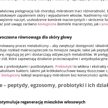
właściwą pielęgnację lub choroby), mikrobiom traci różnorodność. 
 łojotokowym zapaleniem skóry i wypadaniem włosów. Nadmierny ro
wężenie naczyń, uszkodzenie komórek macierzystych i skrócenie f
brać pod uwagę zarówno
biologiczne
(komórki macierzyste), jak i
pro
owoczesna równowaga dla skóry głowy
rolowany proces metaboliczny – aby zwiększyć dostępność składni
duje rozkład makrocząsteczek na mniejsze związki, takie jak pepty
órę, regulują jej pH i dostarczają odżywczych metabolitów. W pielęg
 ziół, które zapewniają działanie przeciwzapalne i antyoksydacyjne
 z prebiotykami i postbiotykami.
Prebiotyki
to włókna i ekstrakty 
bolitami bakterii, takimi jak krótkołańcuchowe kwasy tłuszczowe cz
ć
biologiczny
koktajl wspierający mikrobiom bez konieczności aplika
 – peptydy, egzosomy, probiotyki i ich dzia
ia stymuluje regenerację mieszków włosowych