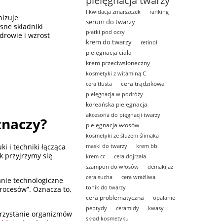
pielęgnacja twarzy
likwidacja zmarszczek
ranking
nizuje
serum do twarzy
sne składniki
płatki pod oczy
drowie i wzrost
krem do twarzy
retinol
pielęgnacja ciała
krem przeciwsłoneczny
kosmetyki z witaminą C
cera trądzikowa
cera tłusta
pielęgnacja w podróży
koreańska pielęgnacja
akcesoria do pięgnacji twarzy
znaczy?
pielęgnacja włosów
kosmetyki ze śluzem ślimaka
maski do twarzy
krem bb
i i techniki łącząca
k przyjrzymy się
krem cc
cera dojrzała
szampon do włosów
demakijaż
cera sucha
cera wrażliwa
anie technologiczne
tonik do twarzy
rocesów”. Oznacza to,
cera problematyczna
opalanie
peptydy
ceramidy
kwasy
korzystanie organizmów
skład kosmetyku