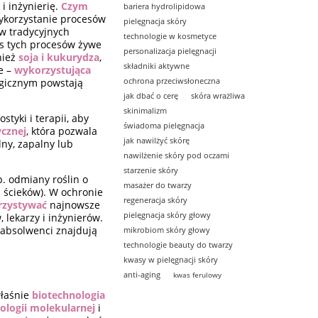
i inżynierię.
Czym
bariera hydrolipidowa
ykorzystanie procesów
pielęgnacja skóry
 w tradycyjnych
technologie w kosmetyce
as tych procesów żywe
personalizacja pielęgnacji
nież
soja i kukurydza
,
składniki aktywne
e –
wykorzystująca
ochrona przeciwsłoneczna
ogicznym powstają
jak dbać o cerę
skóra wrażliwa
skinimalizm
tyki i terapii, aby
świadoma pielęgnacja
ycznej
, która pozwala
jak nawilżyć skórę
ny, zapalny lub
nawilżenie skóry pod oczami
starzenie skóry
p. odmiany roślin o
masażer do twarzy
 ścieków). W ochronie
regeneracja skóry
rzystywać
najnowsze
pielęgnacja skóry głowy
lekarzy i inżynierów.
a absolwenci znajdują
mikrobiom skóry głowy
technologie beauty do twarzy
kwasy w pielęgnacji skóry
anti-aging
kwas ferulowy
właśnie
biotechnologia
iologii molekularnej
i