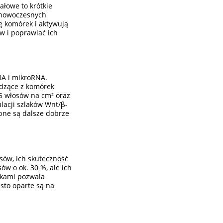
ałowe to krótkie
y nowoczesnych
ję komórek i aktywują
w i poprawiać ich
NA i mikroRNA.
odzące z komórek
35 włosów na cm² oraz
lacji szlaków Wnt/β-
bne są dalsze dobrze
ów, ich skuteczność
ów o ok. 30 %, ale ich
tykami pozwala
sto oparte są na