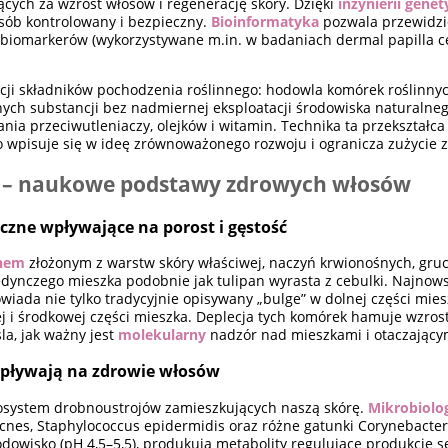
ących za wzrost włosów i regenerację skóry. Dzięki
inżynierii genet
sób kontrolowany i bezpieczny.
Bioinformatyka
pozwala przewidzie
y biomarkerów (wykorzystywane m.in. w badaniach dermal papilla c
kcji składników pochodzenia roślinnego: hodowla komórek roślinn
ch substancji bez nadmiernej eksploatacji środowiska naturalneg
ia przeciwutleniaczy, olejków i witamin. Technika ta przekształca
 wpisuje się w ideę zrównoważonego rozwoju i ogranicza zużycie 
u – naukowe podstawy zdrowych włosów
czne wpływające na porost i gęstość
nem
złożonym z warstw skóry właściwej, naczyń krwionośnych, gru
dynczego mieszka podobnie jak tulipan wyrasta z cebulki. Najnow
wiada nie tylko tradycyjnie opisywany „bulge” w dolnej części miesz
 i środkowej części mieszka. Deplecja tych komórek hamuje wzrost
la, jak ważny jest
molekularny
nadzór nad mieszkami i otaczającym
 wpływają na zdrowie włosów
osystem drobnoustrojów zamieszkujących naszą skórę.
Mikrobiolo
cnes, Staphylococcus epidermidis oraz różne gatunki Corynebacter
owisko (pH 4,5–5,5), produkują metabolity regulujące produkcję 