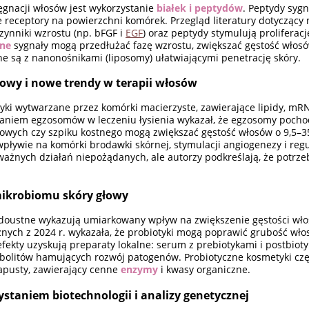
ęgnacji włosów jest wykorzystanie
białek i peptydów
. Peptydy sygn
receptory na powierzchni komórek. Przegląd literatury dotycząc
ynniki wzrostu (np. bFGF i
EGF
) oraz peptydy stymulują proliferac
rne
sygnały mogą przedłużać fazę wzrostu, zwiększać gęstość włosó
e są z nanonośnikami (liposomy) ułatwiającymi penetrację skóry.
łowy i nowe trendy w terapii włosów
yki wytwarzane przez komórki macierzyste, zawierające lipidy, mR
waniem egzosomów w leczeniu łysienia wykazał, że egzosomy poch
osowych czy szpiku kostnego mogą zwiększać gęstość włosów o 9,5–
pływie na komórki brodawki skórnej, stymulacji angiogenezy i regu
ważnych działań niepożądanych, ale autorzy podkreślają, że potrze
 mikrobiomu skóry głowy
oustne wykazują umiarkowany wpływ na zwiększenie gęstości włos
nych z 2024 r. wykazała, że probiotyki mogą poprawić grubość włos
efekty uzyskują preparaty lokalne: serum z prebiotykami i postbio
bolitów hamujących rozwój patogenów. Probiotyczne kosmetyki czę
kapusty, zawierający cenne
enzymy
i kwasy organiczne.
ystaniem biotechnologii i analizy genetycznej