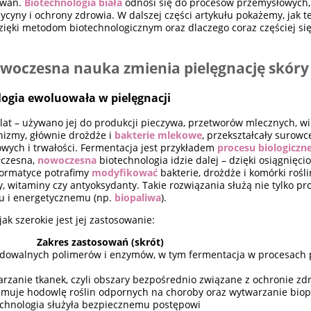
sowań.
Biotechnologia biała
odnosi się do procesów przemysłowych
cyny i ochrony zdrowia. W dalszej części artykułu pokażemy, jak t
ą dzięki metodom biotechnologicznym oraz dlaczego coraz częściej s
owoczesna nauka zmienia pielęgnację skóry
logia ewoluowała w pielęgnacji
 lat – używano jej do produkcji pieczywa, przetworów mlecznych, wi
nizmy, głównie drożdże i
bakterie mlekowe
, przekształcały surowc
wych i trwałości. Fermentacja jest przykładem
procesu biologiczn
łczesna,
nowoczesna
biotechnologia idzie dalej – dzięki osiągnięci
nformatyce potrafimy
modyfikować
bakterie, drożdże i komórki rośl
 witaminy czy antyoksydanty. Takie rozwiązania służą nie tylko pro
u i energetycznemu (np.
biopaliwa
).
ak szerokie jest jej zastosowanie:
Zakres zastosowań (skrót)
adowalnych polimerów i enzymów, w tym fermentacja w procesach 
rzanie tkanek, czyli obszary bezpośrednio związane z ochronie zd
obejmuje hodowlę roślin odpornych na choroby oraz wytwarzanie bio
 technologia służyła bezpiecznemu postępowi