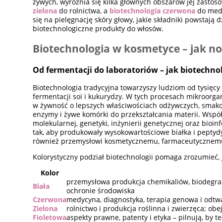
żywych, wyróżnia się kilka głównych obszarów jej zasto
zielona
do rolnictwa, a
biotechnologia czerwona
do medy
się na pielęgnację skóry głowy, jakie składniki powstaj
biotechnologiczne produkty do włosów.
Biotechnologia w kosmetyce – jak n
Od fermentacji do laboratoriów – jak biotechno
Biotechnologia tradycyjna towarzyszy ludziom od tysięcy
fermentacji soi i kukurydzy. W tych procesach mikroorga
w żywność o lepszych właściwościach odżywczych, smako
enzymy i żywe komórki do przekształcania materii. Wspó
molekularnej, genetyki, inżynierii genetycznej oraz bioi
tak, aby produkowały wysokowartościowe białka i peptydy,
również przemysłowi kosmetycznemu, farmaceutycznem
Kolorystyczny podział biotechnologii pomaga zrozumieć, j
Kolor
przemysłowa produkcja chemikaliów, biodegr
Biała
ochronie środowiska
Czerwona
medycyna, diagnostyka, terapia genowa i odtwa
Zielona
rolnictwo i produkcja roślinna i zwierzęca; 
Fioletowa
aspekty prawne, patenty i etyka – pilnują, by