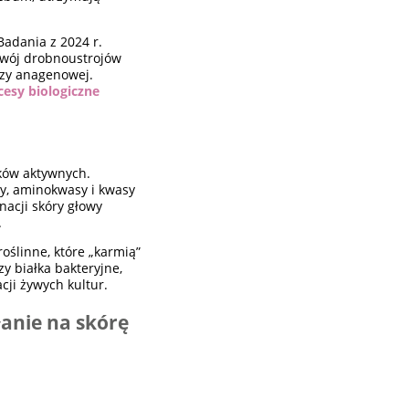
Badania z 2024 r.
zwój drobnoustrojów
azy anagenowej.
cesy biologiczne
ków aktywnych.
dy, aminokwasy i kwasy
nacji skóry głowy
.
roślinne, które „karmią”
y białka bakteryjne,
cji żywych kultur.
łanie na skórę