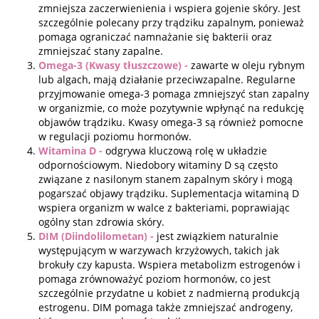
zmniejsza zaczerwienienia i wspiera gojenie skóry. Jest
szczególnie polecany przy trądziku zapalnym, ponieważ
pomaga ograniczać namnażanie się bakterii oraz
zmniejszać stany zapalne.
Omega-3 (Kwasy tłuszczowe) -
zawarte w oleju rybnym
lub algach, mają działanie przeciwzapalne. Regularne
przyjmowanie omega-3 pomaga zmniejszyć stan zapalny
w organizmie, co może pozytywnie wpłynąć na redukcję
objawów trądziku. Kwasy omega-3 są również pomocne
w regulacji poziomu hormonów.
Witamina D -
odgrywa kluczową rolę w układzie
odpornościowym. Niedobory witaminy D są często
związane z nasilonym stanem zapalnym skóry i mogą
pogarszać objawy trądziku. Suplementacja witaminą D
wspiera organizm w walce z bakteriami, poprawiając
ogólny stan zdrowia skóry.
DIM (Diindolilometan) -
jest związkiem naturalnie
występującym w warzywach krzyżowych, takich jak
brokuły czy kapusta. Wspiera metabolizm estrogenów i
pomaga zrównoważyć poziom hormonów, co jest
szczególnie przydatne u kobiet z nadmierną produkcją
estrogenu. DIM pomaga także zmniejszać androgeny,