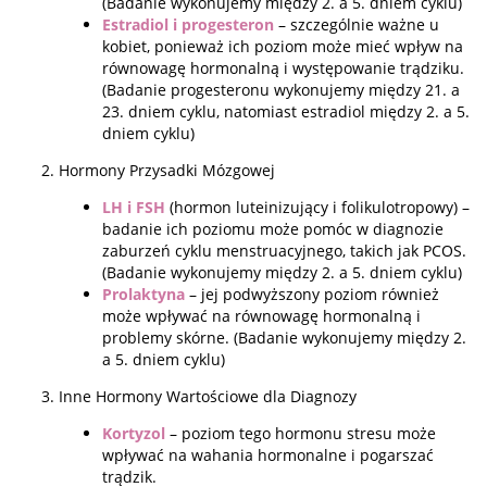
(Badanie wykonujemy między 2. a 5. dniem cyklu)
Estradiol i progesteron
– szczególnie ważne u
kobiet, ponieważ ich poziom może mieć wpływ na
równowagę hormonalną i występowanie trądziku.
(Badanie progesteronu wykonujemy między 21. a
23. dniem cyklu, natomiast estradiol między 2. a 5.
dniem cyklu)
Hormony Przysadki Mózgowej
LH i FSH
(hormon luteinizujący i folikulotropowy) –
badanie ich poziomu może pomóc w diagnozie
zaburzeń cyklu menstruacyjnego, takich jak PCOS.
(Badanie wykonujemy między 2. a 5. dniem cyklu)
Prolaktyna
– jej podwyższony poziom również
może wpływać na równowagę hormonalną i
problemy skórne. (Badanie wykonujemy między 2.
a 5. dniem cyklu)
Inne Hormony Wartościowe dla Diagnozy
Kortyzol
– poziom tego hormonu stresu może
wpływać na wahania hormonalne i pogarszać
trądzik.