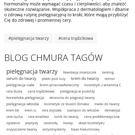
hormonalny może wymagać czasu i cierpliwości, aby znaleźć
skuteczne rozwiązanie. Współpraca z dermatologiem i dbanie
o zdrową rutynę pielęgnacyjną to kroki, które mogą przybliżyć
Cię do zdrowej i promiennej cery.
#pielęgnacja twarzy
#cera trądzikowa
BLOG CHMURA TAGÓW
pielęgnacja twarzy
likwidacja zmarszczek
ranking
serum do twarzy
krem do twarzy
płatki pod oczy
retinol
pielęgnacja ciała
krem przeciwsłoneczny
kosmetyki z witaminą C
cera trądzikowa
cera tłusta
pielęgnacja w podróży
koreańska pielęgnacja
akcesoria do pięgnacji twarzy
pielęgnacja włosów
kosmetyki ze śluzem ślimaka
maski do twarzy
krem bb
krem cc
cera dojrzała
szampon do włosów
demakijaż
cera problematyczna
cera sucha
cera wrażliwa
tonik do twarzy
opalanie
peptydy
ceramidy
kwasy
skład kosmetyku
oczyszczanie twarzy
antyoksydanty
kwas hialuronowy