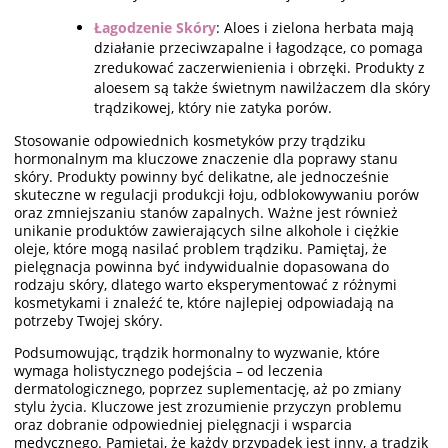
Łagodzenie Skóry
: Aloes i zielona herbata mają
działanie przeciwzapalne i łagodzące, co pomaga
zredukować zaczerwienienia i obrzęki. Produkty z
aloesem są także świetnym nawilżaczem dla skóry
trądzikowej, który nie zatyka porów.
Stosowanie odpowiednich kosmetyków przy trądziku
hormonalnym ma kluczowe znaczenie dla poprawy stanu
skóry. Produkty powinny być delikatne, ale jednocześnie
skuteczne w regulacji produkcji łoju, odblokowywaniu porów
oraz zmniejszaniu stanów zapalnych. Ważne jest również
unikanie produktów zawierających silne alkohole i ciężkie
oleje, które mogą nasilać problem trądziku. Pamiętaj, że
pielęgnacja powinna być indywidualnie dopasowana do
rodzaju skóry, dlatego warto eksperymentować z różnymi
kosmetykami i znaleźć te, które najlepiej odpowiadają na
potrzeby Twojej skóry.
Podsumowując, trądzik hormonalny to wyzwanie, które
wymaga holistycznego podejścia – od leczenia
dermatologicznego, poprzez suplementację, aż po zmiany
stylu życia. Kluczowe jest zrozumienie przyczyn problemu
oraz dobranie odpowiedniej pielęgnacji i wsparcia
medycznego. Pamiętaj, że każdy przypadek jest inny, a trądzik