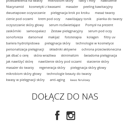
przebarwienia na twarzy
mikrobiom skóry
fakty i mity
nawilżenie
Niacynamid
kosmetyki z kwasami
masażer
peeling kawitacyjny
dwuetapowe oczyszczanie
pielęgnacja krok po kroku
masaż twarzy
cienie pod oczami
krem pod oczy
nawilżający tonik
pianka do twarzy
oczyszczanie skóry głowy
serum rozświetlające
Pomysł na prezent
zaskórniki
samoopalacz
Zestaw pielęgnacyjny
serum pod oczy
sonoforeza
darsonval
makijaż
fototerapia
kolagen
filtry uv
bariera hydrolipidowa
pielęgnacja skóry
technologie w kosmetyce
personalizacja pielęgnacji
składniki aktywne
ochrona przeciwsłoneczna
jak dbać o cerę
skóra wrażliwa
skinimalizm
świadoma pielęgnacja
jak nawilżyć skórę
nawilżenie skóry pod oczami
starzenie skóry
masażer do twarzy
regeneracja skóry
pielęgnacja skóry głowy
mikrobiom skóry głowy
technologie beauty do twarzy
kwasy w pielęgnacji skóry
anti-aging
kwas ferulowy
DOŁĄCZ DO NAS