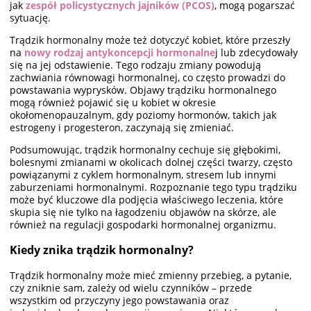
jak
zespół policystycznych jajników (PCOS)
, mogą pogarszać
sytuację.
Trądzik hormonalny może też dotyczyć kobiet, które przeszły
na
nowy rodzaj antykoncepcji hormonalne
j lub zdecydowały
się na jej odstawienie. Tego rodzaju zmiany powodują
zachwiania równowagi hormonalnej, co często prowadzi do
powstawania wyprysków. Objawy trądziku hormonalnego
mogą również pojawić się u kobiet w okresie
okołomenopauzalnym, gdy poziomy hormonów, takich jak
estrogeny i progesteron, zaczynają się zmieniać.
Podsumowując, trądzik hormonalny cechuje się głębokimi,
bolesnymi zmianami w okolicach dolnej części twarzy, często
powiązanymi z cyklem hormonalnym, stresem lub innymi
zaburzeniami hormonalnymi. Rozpoznanie tego typu trądziku
może być kluczowe dla podjęcia właściwego leczenia, które
skupia się nie tylko na łagodzeniu objawów na skórze, ale
również na regulacji gospodarki hormonalnej organizmu.
Kiedy znika trądzik hormonalny?
Trądzik hormonalny może mieć zmienny przebieg, a pytanie,
czy zniknie sam, zależy od wielu czynników – przede
wszystkim od przyczyny jego powstawania oraz