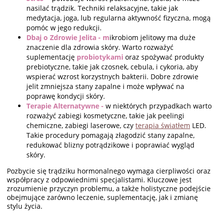
nasilać trądzik. Techniki relaksacyjne, takie jak
medytacja, joga, lub regularna aktywność fizyczna, mogą
pomóc w jego redukcji.
Dbaj o Zdrowie Jelita - m
ikrobiom jelitowy ma duże
znaczenie dla zdrowia skóry. Warto rozważyć
suplementację
probiotykami
oraz spożywać produkty
prebiotyczne, takie jak czosnek, cebula, i cykoria, aby
wspierać wzrost korzystnych bakterii. Dobre zdrowie
jelit zmniejsza stany zapalne i może wpływać na
poprawę kondycji skóry.
Terapie Alternatywne -
w niektórych przypadkach warto
rozważyć zabiegi kosmetyczne, takie jak peelingi
chemiczne, zabiegi laserowe, czy
terapia światłem
LED.
Takie procedury pomagają złagodzić stany zapalne,
redukować blizny potrądzikowe i poprawiać wygląd
skóry.
Pozbycie się trądziku hormonalnego wymaga cierpliwości oraz
współpracy z odpowiednimi specjalistami. Kluczowe jest
zrozumienie przyczyn problemu, a także holistyczne podejście
obejmujące zarówno leczenie, suplementację, jak i zmianę
stylu życia.