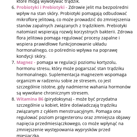
które mogą wywoływać trądzik.
Probiotyki i Prebiotyki -
Zdrowie jelit ma bezpośredni
wpływ na stan skóry. Probiotyki pomagają odbudować
mikroflorę jelitową, co może prowadzić do zmniejszenia
stanów zapalnych związanych z trądzikiem. Prebiotyki
natomiast wspierają rozwój korzystnych bakterii. Zdrowa
flora jelitowa pomaga regulować procesy zapalne i
wspiera prawidłowe funkcjonowanie układu
hormonalnego, co pośrednio wpływa na poprawę
kondycji skóry.
Magnez -
pomaga w regulacji poziomu kortyzolu,
hormonu stresu, który może pogarszać stan trądziku
hormonalnego. Suplementacja magnezem wspomaga
organizm w radzeniu sobie ze stresem, co jest
szczególnie istotne, gdy nadmierne wahania hormonów
są wywołane chronicznym stresem.
Witamina B6
(pirydoksyna) - może być przydatna
szczególnie u kobiet, które doświadczają trądziku
związanym z cyklem menstruacyjnym. Pomaga ona
regulować poziom progesteronu oraz zmniejsza objawy
napięcia przedmiesiączkowego, co może wpłynąć na
zmniejszenie występowania wyprysków przed
miesiączką.