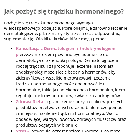
Jak pozbyć się trądziku hormonalnego?
Pozbycie się trądziku hormonalnego wymaga
wieloaspektowego podejścia, które obejmuje zarówno leczenie
dermatologiczne, jak i zmiany stylu życia oraz odpowiednią
suplementację. Oto kilka kroków, które mogą pomóc:
Konsultacja z Dermatologiem i Endokrynologiem -
p
ierwszym krokiem powinno być udanie się do
dermatologa oraz endokrynologa. Dermatolog oceni
rodzaj trądziku i zaproponuje leczenie, natomiast
endokrynolog może zlecić badania hormonów, aby
zidentyfikować wszelkie nierównowagi. Leczenie
trądziku hormonalnego może obejmować leki
hormonalne, takie jak antykoncepcja hormonalna, która
reguluje poziomy hormonów, zwłaszcza androgenów.
Zdrowa Dieta -
ograniczenie spożycia cukrów prostych,
produktów przetworzonych oraz nabiału może pomóc
zmniejszyć nasilenie trądziku hormonalnego. Warto
dodać więcej warzyw, owoców, zdrowych tłuszczów oraz
produktów bogatych w błonnik.
Stres -
powoduje wzrost poziomu kortyzolu, co może