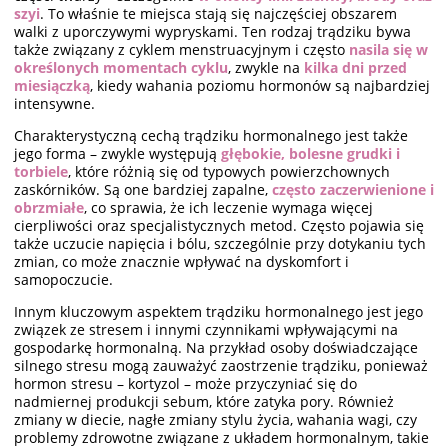
szyi
. To właśnie te miejsca stają się najczęściej obszarem
walki z uporczywymi wypryskami. Ten rodzaj trądziku bywa
także związany z cyklem menstruacyjnym i często
nasila się w
określonych momentach cyklu
, zwykle na
kilka dni przed
miesiączką
, kiedy wahania poziomu hormonów są najbardziej
intensywne.
Charakterystyczną cechą trądziku hormonalnego jest także
jego forma – zwykle występują
głębokie, bolesne grudki i
torbiele
, które różnią się od typowych powierzchownych
zaskórników. Są one bardziej zapalne,
często zaczerwienione i
obrzmiałe
, co sprawia, że ich leczenie wymaga więcej
cierpliwości oraz specjalistycznych metod. Często pojawia się
także uczucie napięcia i bólu, szczególnie przy dotykaniu tych
zmian, co może znacznie wpływać na dyskomfort i
samopoczucie.
Innym kluczowym aspektem trądziku hormonalnego jest jego
związek ze stresem i innymi czynnikami wpływającymi na
gospodarkę hormonalną. Na przykład osoby doświadczające
silnego stresu mogą zauważyć zaostrzenie trądziku, ponieważ
hormon stresu – kortyzol – może przyczyniać się do
nadmiernej produkcji sebum, które zatyka pory. Również
zmiany w diecie, nagłe zmiany stylu życia, wahania wagi, czy
problemy zdrowotne związane z układem hormonalnym, takie