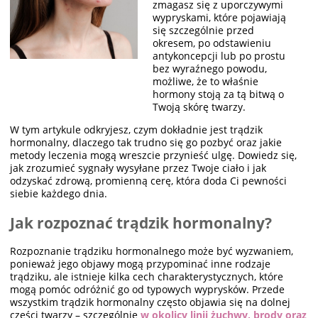
zmagasz się z uporczywymi
wypryskami, które pojawiają
się szczególnie przed
okresem, po odstawieniu
antykoncepcji lub po prostu
bez wyraźnego powodu,
możliwe, że to właśnie
hormony stoją za tą bitwą o
Twoją skórę twarzy.
W tym artykule odkryjesz, czym dokładnie jest trądzik
hormonalny, dlaczego tak trudno się go pozbyć oraz jakie
metody leczenia mogą wreszcie przynieść ulgę. Dowiedz się,
jak zrozumieć sygnały wysyłane przez Twoje ciało i jak
odzyskać zdrową, promienną cerę, która doda Ci pewności
siebie każdego dnia.
Jak rozpoznać trądzik hormonalny?
Rozpoznanie trądziku hormonalnego może być wyzwaniem,
ponieważ jego objawy mogą przypominać inne rodzaje
trądziku, ale istnieje kilka cech charakterystycznych, które
mogą pomóc odróżnić go od typowych wyprysków. Przede
wszystkim trądzik hormonalny często objawia się na dolnej
części twarzy – szczególnie
w okolicy linii żuchwy, brody oraz