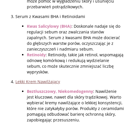
może pomóc w wygładzeniu skóry i usunięciu
przebarwień potrądzikowych.
Serum z Kwasami BHA i Retinoidami
Kwas Salicylowy (BHA)
: Doskonale nadaje się do
regulacji sebum oraz zwalczania stanów
zapalnych. Serum z kwasami BHA może docierać
do głębszych warstw porów, oczyszczając je z
zanieczyszczeń i nadmiaru sebum.
Retinoidy
: Retinoidy, takie jak retinol, wspomagają
odnowę komórkową i redukują wydzielanie
sebum, co może skutecznie zmniejszać liczbę
wyprysków.
Lekki Krem Nawilżający
Beztłuszczowy, Niekomedogenny
: Nawilżenie
jest kluczowe, nawet dla skóry trądzikowej. Warto
wybierać kremy nawilżające o lekkiej konsystencji,
które nie zatykałyby porów. Produkty z ceramidami
pomagają odbudować barierę ochronną skóry,
zapobiegając przesuszeniu.