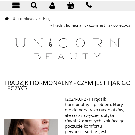
KONTAKT
Unicornbeauty
»
Blog
»
Trądzik hormonalny - czym jest i jak go leczyć?
TRĄDZIK HORMONALNY - CZYM JEST I JAK GO
LECZYĆ?
[2024-09-27]
Trądzik
hormonalny – problem, który
nie dotyczy tylko nastolatków,
ale coraz częściej dotyka
również dorosłych, zakłócając
poczucie komfortu i
pewności siebie. Jeśli