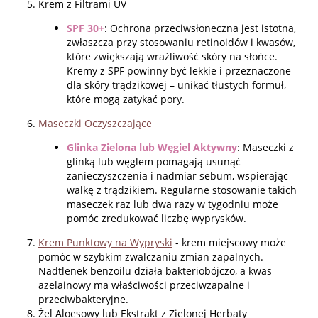
Krem z Filtrami UV
SPF 30+
: Ochrona przeciwsłoneczna jest istotna,
zwłaszcza przy stosowaniu retinoidów i kwasów,
które zwiększają wrażliwość skóry na słońce.
Kremy z SPF powinny być lekkie i przeznaczone
dla skóry trądzikowej – unikać tłustych formuł,
które mogą zatykać pory.
Maseczki Oczyszczające
Glinka Zielona lub Węgiel Aktywny
: Maseczki z
glinką lub węglem pomagają usunąć
zanieczyszczenia i nadmiar sebum, wspierając
walkę z trądzikiem. Regularne stosowanie takich
maseczek raz lub dwa razy w tygodniu może
pomóc zredukować liczbę wyprysków.
Krem Punktowy na Wypryski
- krem miejscowy może
pomóc w szybkim zwalczaniu zmian zapalnych.
Nadtlenek benzoilu działa bakteriobójczo, a kwas
azelainowy ma właściwości przeciwzapalne i
przeciwbakteryjne.
Żel Aloesowy lub Ekstrakt z Zielonej Herbaty