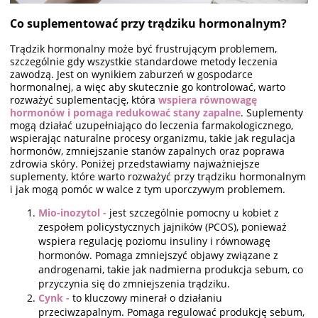
Co suplementować przy trądziku hormonalnym?
Trądzik hormonalny może być frustrującym problemem,
szczególnie gdy wszystkie standardowe metody leczenia
zawodzą. Jest on wynikiem zaburzeń w gospodarce
hormonalnej, a więc aby skutecznie go kontrolować, warto
rozważyć suplementację, która
wspiera równowagę
hormonów i pomaga redukować stany zapalne
. Suplementy
mogą działać uzupełniająco do leczenia farmakologicznego,
wspierając naturalne procesy organizmu, takie jak regulacja
hormonów, zmniejszanie stanów zapalnych oraz poprawa
zdrowia skóry. Poniżej przedstawiamy najważniejsze
suplementy, które warto rozważyć przy trądziku hormonalnym
i jak mogą pomóc w walce z tym uporczywym problemem.
Mio-inozytol -
jest szczególnie pomocny u kobiet z
zespołem policystycznych jajników (PCOS), ponieważ
wspiera regulację poziomu insuliny i równowagę
hormonów. Pomaga zmniejszyć objawy związane z
androgenami, takie jak nadmierna produkcja sebum, co
przyczynia się do zmniejszenia trądziku.
Cynk -
to kluczowy minerał o działaniu
przeciwzapalnym. Pomaga regulować produkcję sebum,