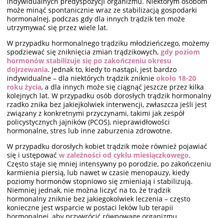
indywidualnych predyspozycji organizmu. Niektórym osobom
może minąć spontanicznie wraz ze stabilizacją gospodarki
hormonalnej, podczas gdy dla innych trądzik ten może
utrzymywać się przez wiele lat.
W przypadku hormonalnego trądziku młodzieńczego, możemy
spodziewać się zniknięcia zmian trądzikowych,
gdy poziom
hormonów stabilizuje się po zakończeniu okresu
dojrzewania
. Jednak to, kiedy to nastąpi, jest bardzo
indywidualne – dla niektórych trądzik zniknie
około 18-20
roku życia
, a dla innych może się ciągnąć jeszcze przez kilka
kolejnych lat. W przypadku osób dorosłych trądzik hormonalny
rzadko znika bez jakiejkolwiek interwencji, zwłaszcza jeśli jest
związany z konkretnymi przyczynami, takimi jak zespół
policystycznych jajników (PCOS), nieprawidłowości
hormonalne, stres lub inne zaburzenia zdrowotne.
W przypadku dorosłych kobiet trądzik może również pojawiać
się i ustępować
w zależności od cyklu miesiączkowego
.
Często staje się mniej intensywny po porodzie, po zakończeniu
karmienia piersią, lub nawet w czasie menopauzy, kiedy
poziomy hormonów stopniowo się zmieniają i stabilizują.
Niemniej jednak, nie można liczyć na to, że trądzik
hormonalny zniknie bez jakiegokolwiek leczenia – często
konieczne jest wsparcie w postaci leków lub terapii
hormonalnej, aby przywrócić równowagę organizmu.