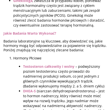
Ginekologa
, zwłaszcza w przypadku kobiet, ponieważ
trądzik hormonalny często jest związany z cyklem
menstruacyjnym lub zaburzeniami, takimi jak zespół
policystycznych jajników (PCOS). Ginekolog może
również zlecić badania hormonów płciowych i doradzić,
czy ewentualnie zastosować terapię hormonalną.
Jakie Badania Warto Wykonać?
Badania laboratoryjne są kluczowe, aby dowiedzieć się, jakie
hormony mogą być odpowiedzialne za pojawienie się trądziku.
Poniżej znajdują się najczęściej zlecane badania:
Hormony Płciowe
Testosteron całkowity i wolny
– podwyższony
poziom testosteronu często prowadzi do
nadmiernej produkcji sebum, co jest jednym z
głównych czynników wywołujących trądzik.
(Badanie wykonujemy między 2. a 5. dniem cyklu)
DHEA-S
(siarczan dehydroepiandrosteronu) – jest
to hormon nadnerczy, który również może mieć
wpływ na rozwój trądziku. Jego nadmiar może
wskazywać na nadmierną aktywność nadnerczy.