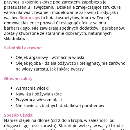
przynosi ukojenie skórze pod zarostem, zapobiega jej
przesuszeniu i swędzeniu. Działanie zmiękczające strukturę
włosa ułatwia czesanie i modelowanie zarówno brody, jak i
wąsów.
Roomcays
to linia kosmetyków, która w Twojej
domowej łazience pozwoli Ci osiągnąć efekt z salonu
barberskiego. Nie zawierają zbędnych dodatków i parabenów.
Zostały stworzone ze starannie dobranych, naturalnych
składników.
Składniki aktywne:
Olejek arganowy - wzmacnia włoski
Olejek jojoba - działa odżywczo i pielęgnacyjnie zarówno
na włosy zarostu, jak i skórę twarzy
Główne zalety:
Wzmacnia włoski
Nawilża i odżywia skórę
Przywraca włosom blask
Nie zawiera zbędnych dodatków i parabenów
Sposób użycia:
Nanieś olejek na dłonie (od 2 do 5 kropli, w zależności od
długości i gęstości zarostu). Starannie wetrzyj w wąsy i brodę,