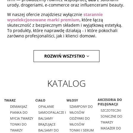
urody, drogeriami, e-commerce oraz influencerami beauty.
W naszej ofercie znajdziesz wyłącznie
starannie
wyselekcjonowane marki premium
, które łączą
skuteczność z bezpiecznym składem i wyjątkową estetyką.
To produkty, które naprawdę działają - i które pokochali
zarówno profesjonaliści, jak i klienci domowi.
ROZWIŃ WSZYSTKO
KATALOG
AKCESORIA DO
TWARZ
CIAŁO
WŁOSY
PIELĘGNACJI
DEMAKIJAŻ
OPALANIE
SZAMPONY DO
SZCZOTECZKI
PIANKA DO
SAMOOPALACZE I
WŁOSÓW
SONICZNE DO
MYCIA TWARZY
BALSAMY
ODŻYWKI DO
TWARZY
TONIKI DO
BRĄZUJĄCE
WŁOSÓW
MASAŻER DO
TWARZY
BALSAMY DO
TONIKI I SERUM