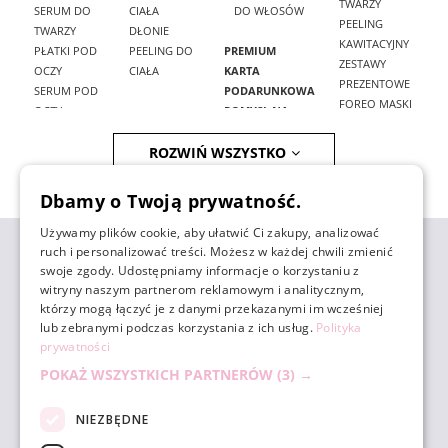
TWARZY
SERUM DO
CIAŁA
DO WŁOSÓW
PEELING
TWARZY
DŁONIE
KAWITACYJNY
PŁATKI POD
PEELING DO
PREMIUM
ZESTAWY
OCZY
CIAŁA
KARTA
PREZENTOWE
SERUM POD
PODARUNKOWA
FOREO MASKI
OCZY
POMYSŁ NA
SZCZOTECZKI DO
KREMY POD
PREZENT
MASAŻU NA
ROZWIŃ WSZYSTKO
OCZY
ZESTAWY
SUCHO
KREMY DO
MĘŻCZYZNA
PRODUKTY NA
TWARZY
Dbamy o Twoją prywatność.
TRĄDZIK
KREMY BB
AKCESORIA DO
KREMY CC
Używamy plików cookie, aby ułatwić Ci zakupy, analizować
DEMAKIJAŻU
ZAKUPY
ruch i personalizować treści. Możesz w każdej chwili zmienić
PODKŁADY W
AKCESORIA DO
swoje zgody. Udostępniamy informacje o korzystaniu z
KOMPAKCIE
KĄPIELI
witryny naszym partnerom reklamowym i analitycznym,
KREMY
AKCESORIA DO
którzy mogą łączyć je z danymi przekazanymi im wcześniej
POMOC
PRZECIWSŁONECZNE
SAMOOPALACZA
lub zebranymi podczas korzystania z ich usług.
Polityka
EMULSJE I
AKCESORIA DO
prywatności
ESENCJE
WŁOSÓW
MOJE KONTO
MASKI
POKAŻ WSZYSTKICH PARTNERÓW
(3) →
FREZARKI DO
KREMOWE
PAZNOKCI
MASKI W
NIEZBĘDNE
POZOSTAŁE
PŁACHCIE
INFORMACJE
AKCESORIA