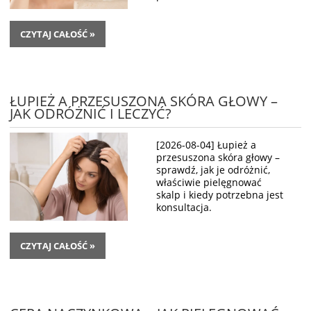
CZYTAJ CAŁOŚĆ »
ŁUPIEŻ A PRZESUSZONA SKÓRA GŁOWY –
JAK ODRÓŻNIĆ I LECZYĆ?
[2026-08-04] Łupież a
przesuszona skóra głowy –
sprawdź, jak je odróżnić,
właściwie pielęgnować
skalp i kiedy potrzebna jest
konsultacja.
CZYTAJ CAŁOŚĆ »