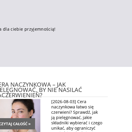
a dla ciebie przyjemnością!
ERA NACZYNKOWA – JAK
IELĘGNOWAĆ, BY NIE NASILAĆ
ACZERWIENIEŃ?
[2026-08-03] Cera
naczynkowa łatwo się
czerwieni? Sprawdź, jak
ją pielęgnować, jakie
składniki wybierać i czego
CZYTAJ CAŁOŚĆ »
unikać, aby ograniczyć