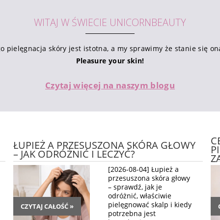
WITAJ W ŚWIECIE UNICORNBEAUTY
 pielęgnacja skóry jest istotna, a my sprawimy że stanie się on
Pleasure your skin!
Czytaj więcej na naszym blogu
C
ŁUPIEŻ A PRZESUSZONA SKÓRA GŁOWY
P
– JAK ODRÓŻNIĆ I LECZYĆ?
Z
[2026-08-04] Łupież a
przesuszona skóra głowy
– sprawdź, jak je
odróżnić, właściwie
pielęgnować skalp i kiedy
CZYTAJ CAŁOŚĆ »
potrzebna jest