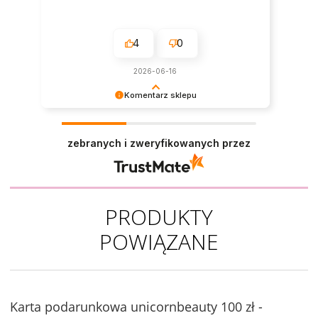
4
0
2026-06-16
Komentarz sklepu
Dziękujemy za tak pozytywną opinię - to czysta
przyjemność obsługiwać takich klientów!
zebranych i zweryfikowanych przez
Doceniamy czas i wysiłek włożony w podzielenie
się z nami Twoimi doświadczeniami. Do
zobaczenia!
PRODUKTY
POWIĄZANE
Karta podarunkowa unicornbeauty 100 zł -