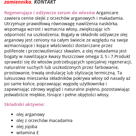
zamiennika.
KONTAKT
Regenerujące i odżywcze serum do włosów
Arganicare
zawiera cenne olejki z orzechów arganowych i makadamia.
Utrzymuje prawidłową równowagę nawilżenia naskórka,
wspomaga wzrost i wzmacnia włosy, zwiększając ich
odporność na uszkodzenia. Bogaty w składniki odżywcze olej
arganowy jest ceniony na całym świecie ze względu na swoje
wzmacniające i kojące właściwości dostarczane przez
polifenole i przeciwutleniacz skwalen, a olej makadamia jest
bogaty w nawilżające kwasy tłuszczowe omega 3, 5 i 7.Produkt
sprawdzi się do włosów potrzebujących specjalnej regeneracji,
naturalnie suchych lub uszkodzonych przez farbowanie,
prostowanie, trwałą ondulację lub stylizację termiczną. Ta
luksusowa mieszanka składników pokrywa włosy od nasady aż
po same końce, poprawiając wygodę użytkownika i
zapewniając zdrowy wygląd i naturalne piękno, pozostawiając
jedwabiście miękkie, lśniące i pełne objętości włosy.
Składniki aktywne:
olej arganowy
olej z orzechów macadamia
olej jojoba
witamina E