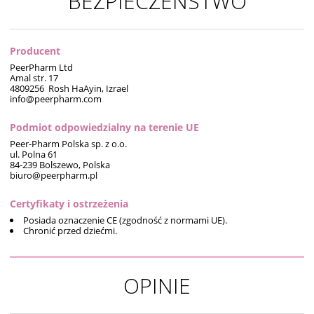
BEZPIECZEŃSTWO
Producent
PeerPharm Ltd
Amal str. 17
4809256 Rosh HaAyin, Izrael
info@peerpharm.com
Podmiot odpowiedzialny na terenie UE
Peer-Pharm Polska sp. z o.o.
ul. Polna 61
84-239 Bolszewo, Polska
biuro@peerpharm.pl
Certyfikaty i ostrzeżenia
Posiada oznaczenie CE (zgodność z normami UE).
Chronić przed dziećmi.
OPINIE